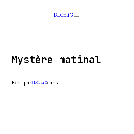
Aller
BLOmiG
au
contenu
Mystère matinal
Écrit par
dans
BLOmiG