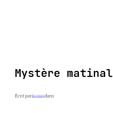
Aller
au
contenu
Mystère matinal
Écrit par
dans
BLOmiG