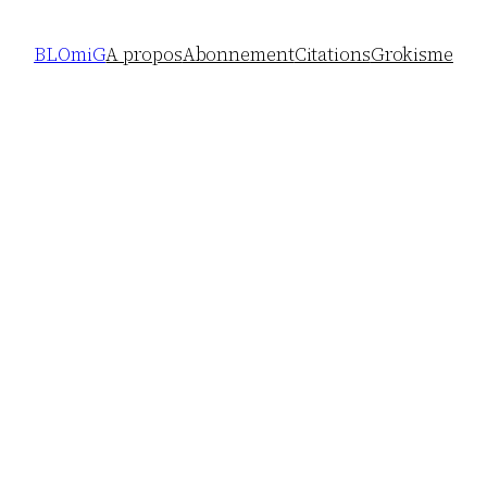
BLOmiG
A propos
Abonnement
Citations
Grokisme