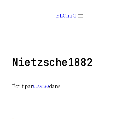
Aller
BLOmiG
au
contenu
Nietzsche1882
Écrit par
dans
BLOmiG