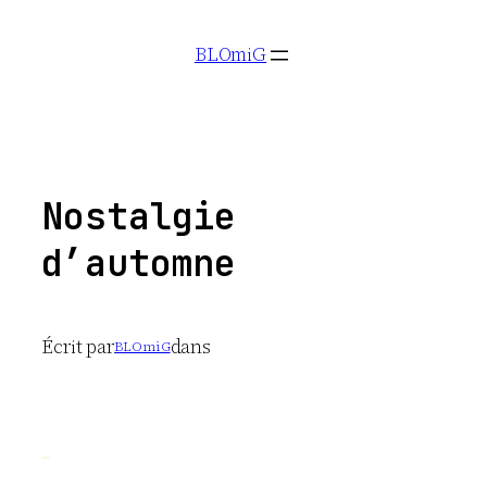
Aller
BLOmiG
au
contenu
Nostalgie
d’automne
Écrit par
dans
BLOmiG