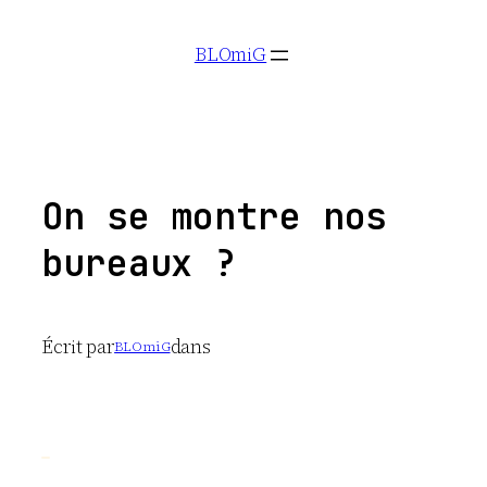
Aller
BLOmiG
au
contenu
On se montre nos
bureaux ?
Écrit par
dans
BLOmiG