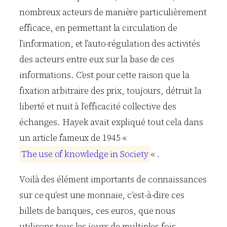
nombreux acteurs de manière particulièrement
efficace, en permettant la circulation de
l’information, et l’auto-régulation des activités
des acteurs entre eux sur la base de ces
informations. C’est pour cette raison que la
fixation arbitraire des prix, toujours, détruit la
liberté et nuit à l’efficacité collective des
échanges. Hayek avait expliqué tout cela dans
un article fameux de 1945 «
T
h
e
u
s
e
o
f
k
n
o
w
l
e
d
g
e
i
n
S
o
c
i
e
t
y
« .
Voilà des élément importants de connaissances
sur ce qu’est une monnaie, c’est-à-dire ces
billets de banques, ces euros, que nous
utilisons tous les jours de multiples fois.