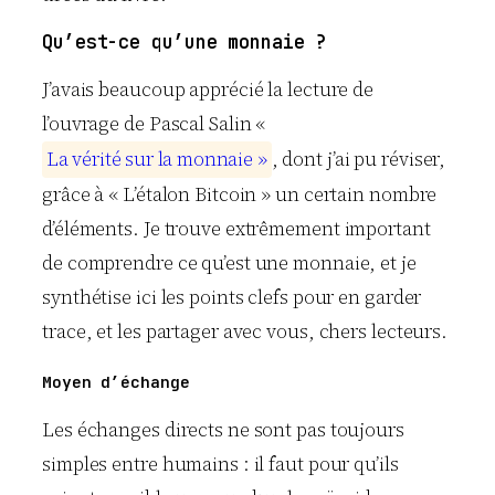
Qu’est-ce qu’une monnaie ?
J’avais beaucoup apprécié la lecture de
l’ouvrage de Pascal Salin «
L
a
v
é
r
i
t
é
s
u
r
l
a
m
o
n
n
a
i
e
»
, dont j’ai pu réviser,
grâce à « L’étalon Bitcoin » un certain nombre
d’éléments. Je trouve extrêmement important
de comprendre ce qu’est une monnaie, et je
synthétise ici les points clefs pour en garder
trace, et les partager avec vous, chers lecteurs.
Moyen d’échange
Les échanges directs ne sont pas toujours
simples entre humains : il faut pour qu’ils