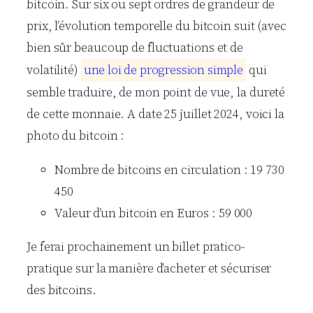
bitcoin. Sur six ou sept ordres de grandeur de
prix, l’évolution temporelle du bitcoin suit (avec
bien sûr beaucoup de fluctuations et de
volatilité)
u
n
e
l
o
i
d
e
p
r
o
g
r
e
s
s
i
o
n
s
i
m
p
l
e
qui
semble traduire, de mon point de vue, la dureté
de cette monnaie. A date 25 juillet 2024, voici la
photo du bitcoin :
Nombre de bitcoins en circulation : 19 730
450
Valeur d’un bitcoin en Euros : 59 000
Je ferai prochainement un billet pratico-
pratique sur la manière d’acheter et sécuriser
des bitcoins.