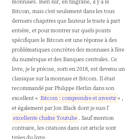
monnaies. Bien sûr, en filigrane, il y a le
Bitcoin, mais c’est seulement dans les tous
derniers chapitres que l’auteur le traite à part
entière, et pour montrer sur quels points
spécifiques le Bitcoin est une réponse à des
problématiques concrètes des monnaies à l’ère
du numérique et des Banques centrales. Ce
livre, je le précise, sorti en 2018, est devenu un
classique sur la monnaie et Bitcoin. Il était
recommandé par Philippe Herlin dans son
excellent «
B
i
t
c
o
i
n
:
c
o
m
p
r
e
n
d
r
e
e
t
i
n
v
e
s
t
i
r
« ,
et également par Jon Black dont je suis l’
e
x
c
e
l
l
e
n
t
e
c
h
a
î
n
e
Y
o
u
t
u
b
e
. Sauf mention
contraire, les citations dans cet article sont
tirées du livre.