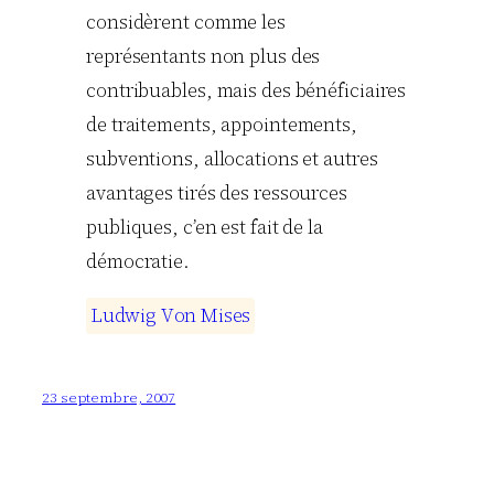
considèrent comme les
représentants non plus des
contribuables, mais des bénéficiaires
de traitements, appointements,
subventions, allocations et autres
avantages tirés des ressources
publiques, c’en est fait de la
démocratie.
L
u
d
w
i
g
V
o
n
M
i
s
e
s
23 septembre, 2007