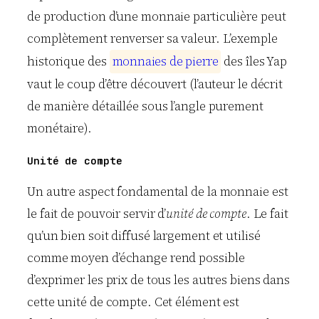
de production d’une monnaie particulière peut
complètement renverser sa valeur. L’exemple
historique des
m
o
n
n
a
i
e
s
d
e
p
i
e
r
r
e
des îles Yap
vaut le coup d’être découvert (l’auteur le décrit
de manière détaillée sous l’angle purement
monétaire).
Unité de compte
Un autre aspect fondamental de la monnaie est
le fait de pouvoir servir d’
unité de compte
. Le fait
qu’un bien soit diffusé largement et utilisé
comme moyen d’échange rend possible
d’exprimer les prix de tous les autres biens dans
cette unité de compte. Cet élément est