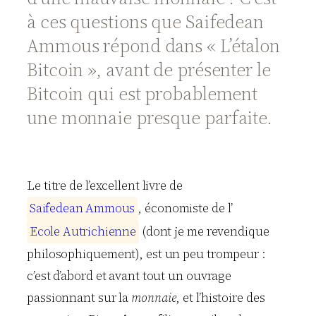
à ces questions que Saifedean
Ammous répond dans « L’étalon
Bitcoin », avant de présenter le
Bitcoin qui est probablement
une monnaie presque parfaite.
Le titre de l’excellent livre de
S
a
i
f
e
d
e
a
n
A
m
m
o
u
s
, économiste de l’
E
c
o
l
e
A
u
t
r
i
c
h
i
e
n
n
e
(dont je me revendique
philosophiquement), est un peu trompeur :
c’est d’abord et avant tout un ouvrage
passionnant sur la
monnaie
, et l’histoire des