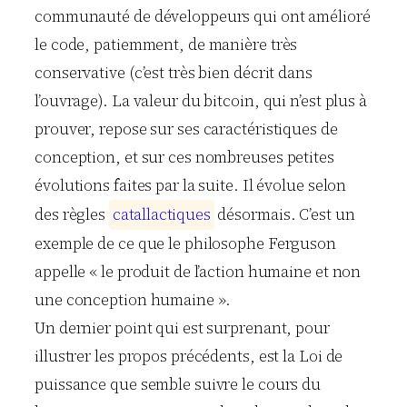
communauté de développeurs qui ont amélioré
le code, patiemment, de manière très
conservative (c’est très bien décrit dans
l’ouvrage). La valeur du bitcoin, qui n’est plus à
prouver, repose sur ses caractéristiques de
conception, et sur ces nombreuses petites
évolutions faites par la suite. Il évolue selon
des règles
c
a
t
a
l
l
a
c
t
i
q
u
e
s
désormais. C’est un
exemple de ce que le philosophe Ferguson
appelle « le produit de l’action humaine et non
une conception humaine ».
Un dernier point qui est surprenant, pour
illustrer les propos précédents, est la Loi de
puissance que semble suivre le cours du