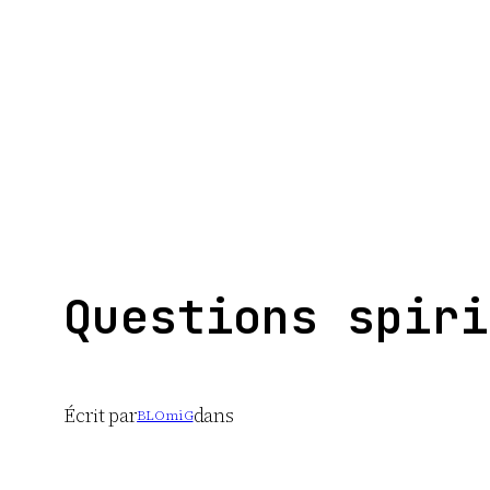
Aller
au
contenu
Questions spiri
Écrit par
dans
BLOmiG