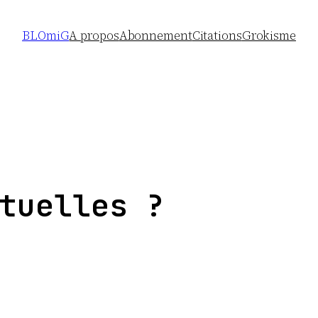
BLOmiG
A propos
Abonnement
Citations
Grokisme
tuelles ?