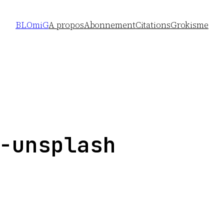
BLOmiG
A propos
Abonnement
Citations
Grokisme
-unsplash