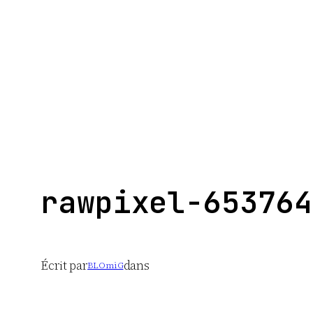
Aller
au
contenu
rawpixel-653764
Écrit par
dans
BLOmiG