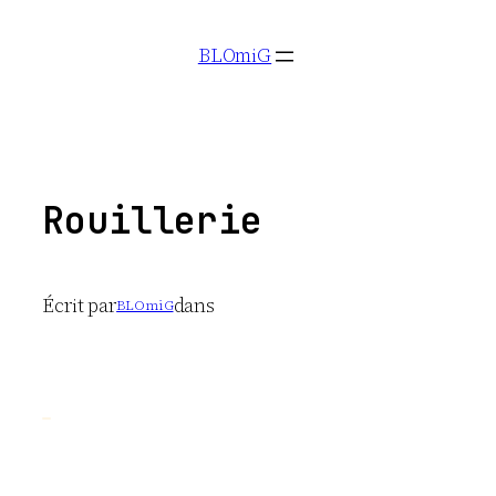
Aller
BLOmiG
au
contenu
Rouillerie
Écrit par
dans
BLOmiG