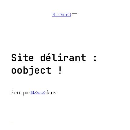
Aller
BLOmiG
au
contenu
Site délirant :
oobject !
Écrit par
dans
BLOmiG