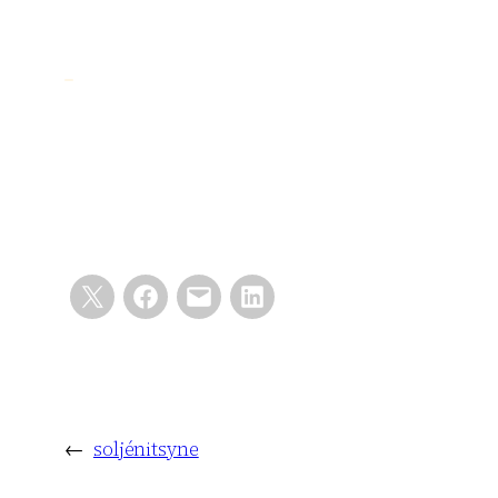
←
soljénitsyne