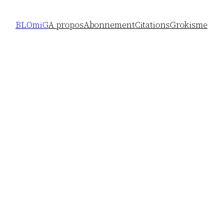
BLOmiG
A propos
Abonnement
Citations
Grokisme