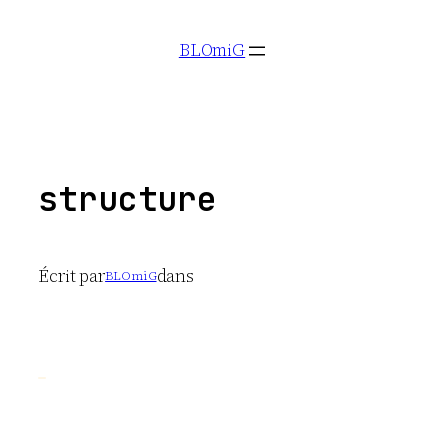
Aller
BLOmiG
au
contenu
structure
Écrit par
dans
BLOmiG