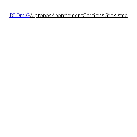
BLOmiG
A propos
Abonnement
Citations
Grokisme