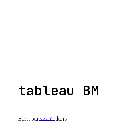
Aller
au
contenu
tableau BM
Écrit par
dans
BLOmiG