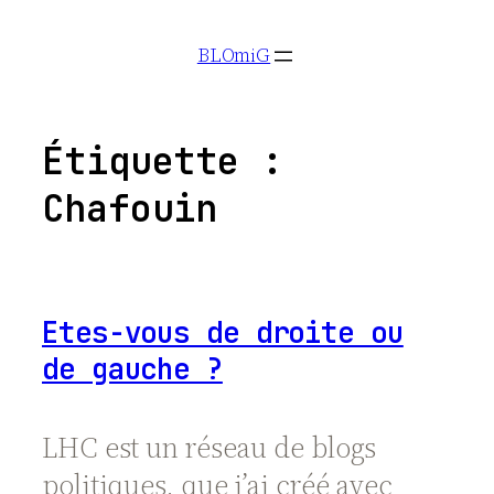
Aller
BLOmiG
au
contenu
Étiquette :
Chafouin
Etes-vous de droite ou
de gauche ?
LHC est un réseau de blogs
politiques, que j’ai créé avec