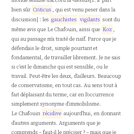
monde semble d’accord là -dessus[1. à part
bien sûr
C
r
i
t
i
c
u
s
, qui est venu peser dans la
discussion] : les
g
a
u
c
h
i
s
t
e
s
v
i
g
i
l
a
n
t
s
sont du
même avis que Le Chafouin, ainsi que
K
o
z
,
qui au passage m’a traité de naïf. Parce que je
défendais le droit, simple pourtant et
fondamental, de travailler librement. Je ne sais
si c’est le dimanche qui est sensible, ou le
travail. Peut-être les deux, d’ailleurs. Beaucoup
de conservatisme, en tout cas. Au sens tout à
fait déplaisant du terme, car en l’occurrence
simplement synonyme d’immobilisme.
Le Chafouin
r
é
c
i
d
i
v
e
aujourd’hui, en donnant
d’autres arguments. Arguments que je
comprends – faut-il le préciser ? – mais que je