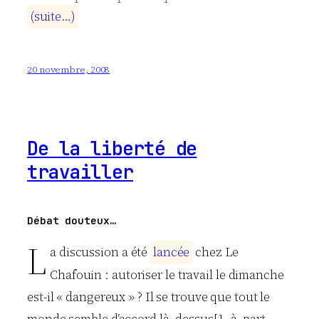
(
s
u
i
t
e
…
)
20 novembre, 2008
De la liberté de
travailler
Débat douteux…
L
a discussion a été
l
a
n
c
é
e
chez Le
Chafouin : autoriser le travail le dimanche
est-il « dangereux » ? Il se trouve que tout le