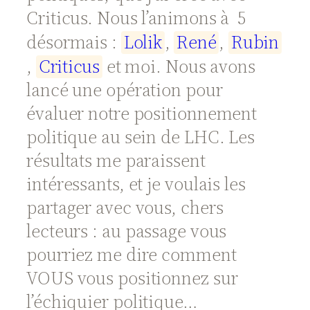
Criticus. Nous l’animons à 5
désormais :
L
o
l
i
k
,
R
e
n
é
,
R
u
b
i
n
,
C
r
i
t
i
c
u
s
et moi. Nous avons
lancé une opération pour
évaluer notre positionnement
politique au sein de LHC. Les
résultats me paraissent
intéressants, et je voulais les
partager avec vous, chers
lecteurs : au passage vous
pourriez me dire comment
VOUS vous positionnez sur
l’échiquier politique…