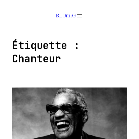
Aller
BLOmiG
au
contenu
Étiquette :
Chanteur