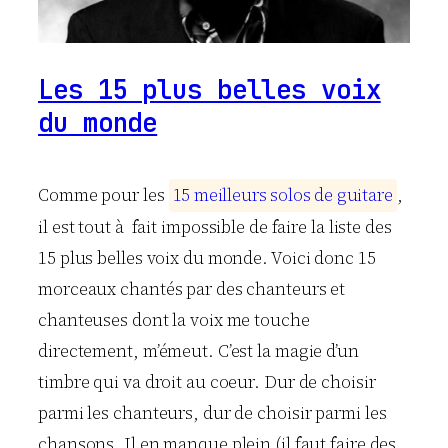
Les 15 plus belles voix
du monde
Comme pour les
1
5
m
e
i
l
l
e
u
r
s
s
o
l
o
s
d
e
g
u
i
t
a
r
e
,
il est tout à fait impossible de faire la liste des
15 plus belles voix du monde. Voici donc 15
morceaux chantés par des chanteurs et
chanteuses dont la voix me touche
directement, m’émeut. C’est la magie d’un
timbre qui va droit au coeur. Dur de choisir
parmi les chanteurs, dur de choisir parmi les
chansons. Il en manque plein (il faut faire des