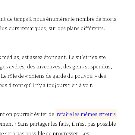
 tant de temps à nous énumérer le nombre de morts
lusieurs remarques, sur des plans différents.
 médias, est assez étonnant. Le sujet n’existe
nges avérés, des invectives, des gens suspendus,
. Le rôle de « chiens de garde du pouvoir » des
ous diront qu’il n’y a toujours rien à voir.
ent on pourrait éviter de
r
e
f
a
i
r
e
l
e
s
m
ê
m
e
s
e
r
r
e
u
r
s
nt ? Sans partager les faits, il n’est pas possible
l ne sera pas possible de progresser. Les