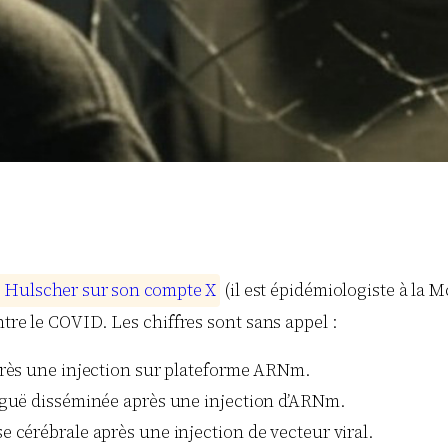
s
H
u
l
s
c
h
e
r
s
u
r
s
o
n
c
o
m
p
t
e
X
(il est épidémiologiste à la 
ntre le COVID. Les chiffres sont sans appel :
près une injection sur plateforme ARNm.
iguë disséminée après une injection d’ARNm.
 cérébrale après une injection de vecteur viral.