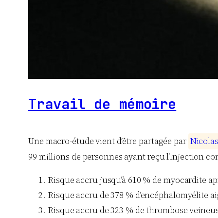
Travail de mémoire
Une macro-étude vient d’être partagée par
N
i
c
o
l
a
99 millions de personnes ayant reçu l’injection co
Risque accru jusqu’à 610 % de myocardite a
Risque accru de 378 % d’encéphalomyélite a
Risque accru de 323 % de thrombose veineuse