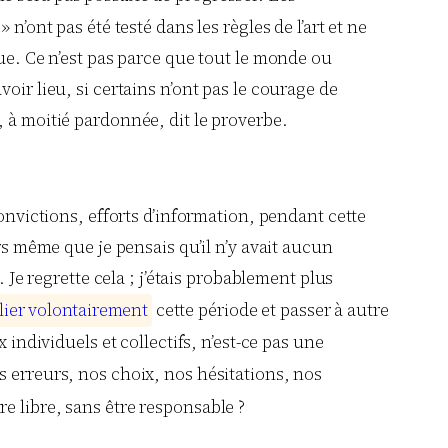
n’ont pas été testé dans les règles de l’art et ne
que. Ce n’est pas parce que tout le monde ou
oir lieu, si certains n’ont pas le courage de
, à moitié pardonnée, dit le proverbe.
convictions, efforts d’information, pendant cette
rs même que je pensais qu’il n’y avait aucun
 Je regrette cela ; j’étais probablement plus
l
i
e
r
v
o
l
o
n
t
a
i
r
e
m
e
n
t
cette période et passer à autre
 individuels et collectifs, n’est-ce pas une
os erreurs, nos choix, nos hésitations, nos
re libre, sans être responsable ?