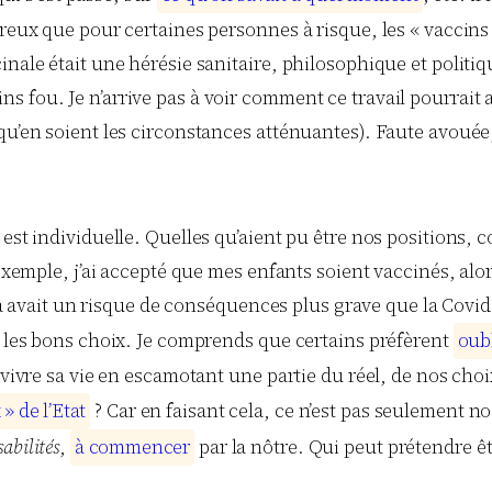
eux que pour certaines personnes à risque, les « vaccins » 
inale était une hérésie sanitaire, philosophique et politi
fou. Je n’arrive pas à voir comment ce travail pourrait av
qu’en soient les circonstances atténuantes). Faute avouée
est individuelle. Quelles qu’aient pu être nos positions, 
 exemple, j’ai accepté que mes enfants soient vaccinés, alo
y a avait un risque de conséquences plus grave que la Covid.
t les bons choix. Je comprends que certains préfèrent
o
u
b
vivre sa vie en escamotant une partie du réel, de nos choix
x
»
d
e
l
’
E
t
a
t
? Car en faisant cela, ce n’est pas seulement n
abilités
,
à
c
o
m
m
e
n
c
e
r
par la nôtre. Qui peut prétendre êt