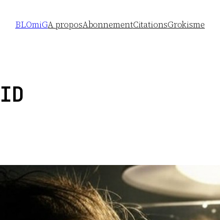
BLOmiG
A propos
Abonnement
Citations
Grokisme
ID