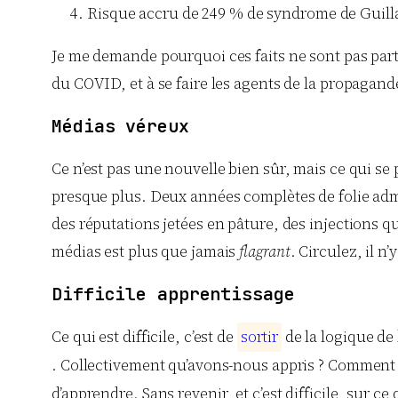
Risque accru de 249 % de syndrome de Guillai
Je me demande pourquoi ces faits ne sont pas part
du COVID, et à se faire les agents de la propagan
Médias véreux
Ce n’est pas une nouvelle bien sûr, mais ce qui se
presque plus. Deux années complètes de folie admi
des réputations jetées en pâture, des injections qu
médias est plus que jamais
flagrant
. Circulez, il n’
Difficile apprentissage
Ce qui est difficile, c’est de
s
o
r
t
i
r
de la logique de 
. Collectivement qu’avons-nous appris ? Comment cel
d’apprendre. Sans revenir, et c’est difficile, sur ce 