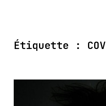
Aller
au
contenu
Étiquette :
COV