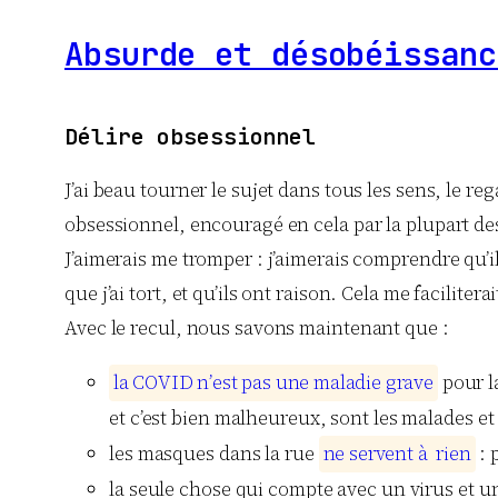
Absurde et désobéissanc
Délire obsessionnel
J’ai beau tourner le sujet dans tous les sens, le re
obsessionnel, encouragé en cela par la plupart de
J’aimerais me tromper : j’aimerais comprendre qu’i
que j’ai tort, et qu’ils ont raison. Cela me faciliter
Avec le recul, nous savons maintenant que :
l
a
C
O
V
I
D
n
’
e
s
t
p
a
s
u
n
e
m
a
l
a
d
i
e
g
r
a
v
e
pour l
et c’est bien malheureux, sont les malades et 
les masques dans la rue
n
e
s
e
r
v
e
n
t
à
r
i
e
n
: 
la seule chose qui compte avec un virus et un