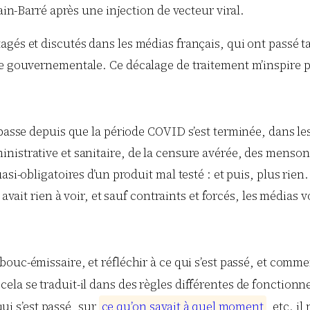
n-Barré après une injection de vecteur viral.
agés et discutés dans les médias français, qui ont passé
de gouvernementale. Ce décalage de traitement m’inspire p
 passe depuis que la période COVID s’est terminée, dans les
nistrative et sanitaire, de la censure avérée, des menso
asi-obligatoires d’un produit mal testé : et puis, plus rien
y avait rien à voir, et sauf contraints et forcés, les médias v
bouc-émissaire, et réfléchir à ce qui s’est passé, et comm
a se traduit-il dans des règles différentes de fonctionneme
qui s’est passé, sur
c
e
q
u
’
o
n
s
a
v
a
i
t
à
q
u
e
l
m
o
m
e
n
t
, etc. i