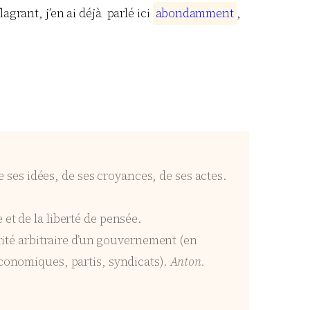
rant, j’en ai déjà parlé ici
a
b
o
n
d
a
m
m
e
n
t
,
e ses idées, de ses croyances, de ses actes.
e et de la liberté de pensée.
rité arbitraire d’un gouvernement (en
économiques, partis, syndicats).
Anton.