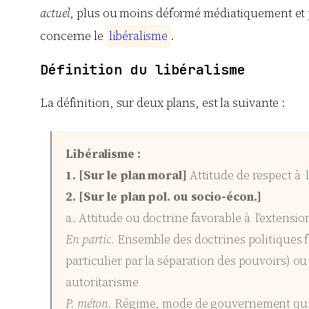
actuel
, plus ou moins déformé médiatiquement et p
concerne le
l
i
b
é
r
a
l
i
s
m
e
.
Définition du libéralisme
La définition, sur deux plans, est la suivante :
Libéralisme :
1. [Sur le plan moral]
Attitude de respect à l
2. [Sur le plan pol. ou socio-écon.]
a. Attitude ou doctrine favorable à l’extension 
En partic.
Ensemble des doctrines politiques fo
particulier par la séparation des pouvoirs) o
autoritarisme
P. méton.
Régime, mode de gouvernement qui m