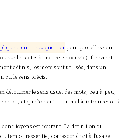
p
l
i
q
u
e
b
i
e
n
m
i
e
u
x
q
u
e
m
o
i
pourquoi elles sont
ou sur les actes à mettre en oeuvre). Il revient
ment définis, les mots sont utilisés, dans un
n ou le sens précis.
bien détourner le sens usuel des mots, peu à peu,
scientes, et que l’on aurait du mal à retrouver ou à
s concitoyens est courant. La définition du
it du temps, ressentie, correspondrait à l’usage