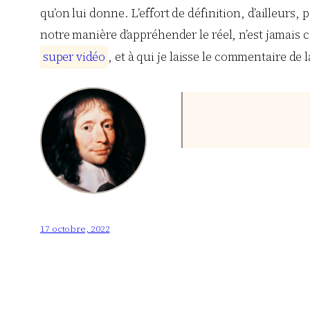
qu’on lui donne. L’effort de définition, d’ailleurs,
notre manière d’appréhender le réel, n’est jamais
s
u
p
e
r
v
i
d
é
o
, et à qui je laisse le commentaire de
17 octobre, 2022