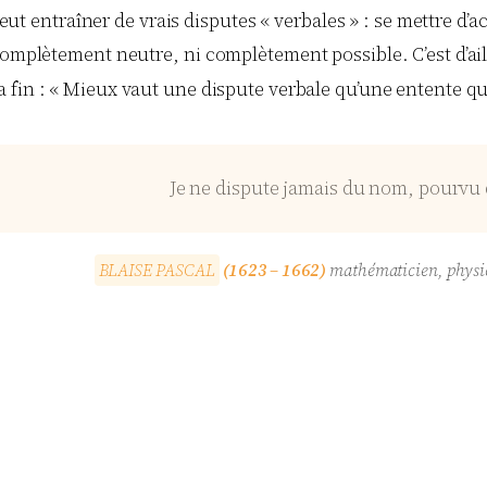
 peut entraîner de vrais disputes « verbales » : se mettre d’
 complètement neutre, ni complètement possible. C’est d’ai
 la fin : « Mieux vaut une dispute verbale qu’une entente 
Je ne dispute jamais du nom, pourvu 
B
L
A
I
S
E
P
A
S
C
A
L
(1623 – 1662)
mathématicien, physici