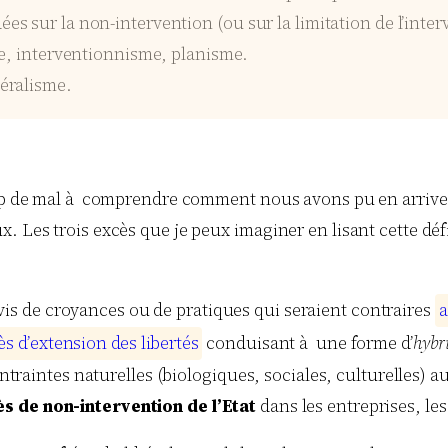
sur la non-intervention (ou sur la limitation de l’interven
e, interventionnisme, planisme.
éralisme.
coup de mal à comprendre comment nous avons pu en arriver
. Les trois excès que je peux imaginer en lisant cette dé
-vis de croyances ou de pratiques qui seraient contraires
a
è
s
d
’
e
x
t
e
n
s
i
o
n
d
e
s
l
i
b
e
r
t
é
s
conduisant à une forme d’
hybr
raintes naturelles (biologiques, sociales, culturelles) a
s de non-intervention de l’Etat
dans les entreprises, le