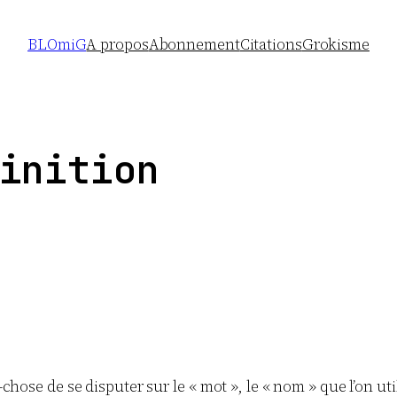
BLOmiG
A propos
Abonnement
Citations
Grokisme
inition
-chose de se disputer sur le « mot », le « nom » que l’on util