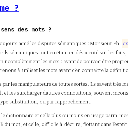
me ?
 sens des mots ?
’ai toujours aimé les disputes sémantiques : Monsieur Phi
e
x
cords sémantiques tout en étant en désaccord sur les faits, 
finir complètement les mots : avant de pouvoir être propre
ons à utiliser les mots avant d’en connaitre la définitio
ée par les manipulateurs de toutes sortes. Ils savent très 
al, et les surcharger d’autres connotations, souvent incon
e type substitution, ou par rapprochement.
s le dictionnaire et celle plus ou moins en usage parmi me
i du mot, et celle, difficile à décrire, flottant dans l’espr