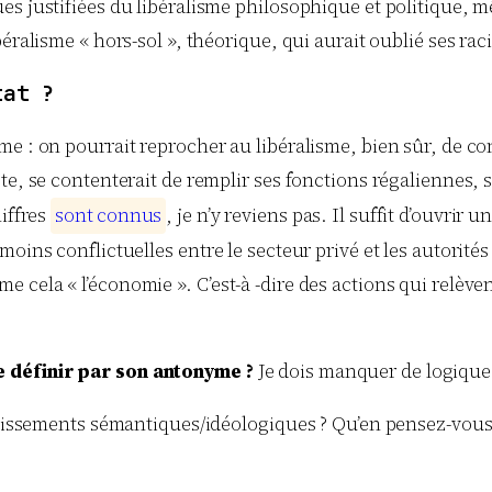
s justifiées du libéralisme philosophique et politique, mê
éralisme « hors-sol », théorique, qui aurait oublié ses raci
tat ?
me : on pourrait reprocher au libéralisme, bien sûr, de c
e, se contenterait de remplir ses fonctions régaliennes, s
hiffres
s
o
n
t
c
o
n
n
u
s
, je n’y reviens pas. Il suffit d’ouvrir
moins conflictuelles entre le secteur privé et les autorit
cela « l’économie ». C’est-à -dire des actions qui relèvent
e définir par son antonyme ?
Je dois manquer de logiqu
/glissements sémantiques/idéologiques ? Qu’en pensez-vous