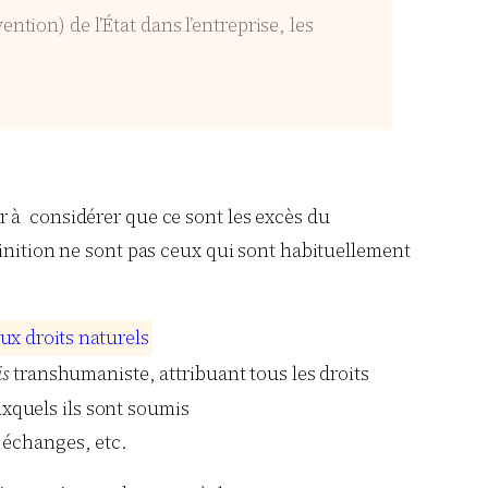
tion) de l’État dans l’entreprise, les
 à considérer que ce sont les excès du
finition ne sont pas ceux qui sont habituellement
u
x
d
r
o
i
t
s
n
a
t
u
r
e
l
s
is
transhumaniste, attribuant tous les droits
uxquels ils sont soumis
s échanges, etc.