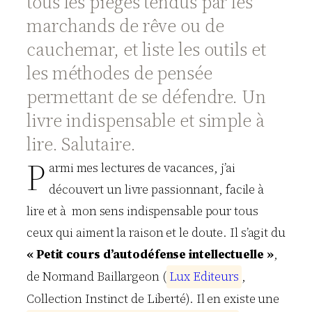
tous les pièges tendus par les
marchands de rêve ou de
cauchemar, et liste les outils et
les méthodes de pensée
permettant de se défendre. Un
livre indispensable et simple à
lire. Salutaire.
P
armi mes lectures de vacances, j’ai
découvert un livre passionnant, facile à
lire et à mon sens indispensable pour tous
ceux qui aiment la raison et le doute. Il s’agit du
« Petit cours d’autodéfense intellectuelle »
,
de Normand Baillargeon (
L
u
x
E
d
i
t
e
u
r
s
,
Collection Instinct de Liberté). Il en existe une