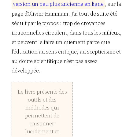
v
e
r
s
i
o
n
u
n
p
e
u
p
l
u
s
a
n
c
i
e
n
n
e
e
n
l
i
g
n
e
, sur la
page d’Olivier Hammam. J’ai tout de suite été
séduit par le propos : trop de croyances
irrationnelles circulent, dans tous les milieux,
et peuvent le faire uniquement parce que
l’éducation au sens critique, au scepticisme et
au doute scientifique n’est pas assez
développée.
Le livre présente des
outils et des
méthodes qui
permettent de
raisonner
lucidement et