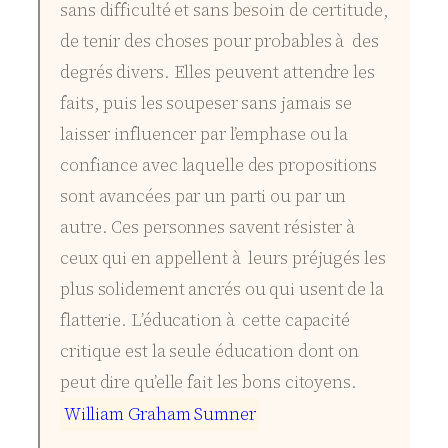
sans difficulté et sans besoin de certitude,
de tenir des choses pour probables à des
degrés divers. Elles peuvent attendre les
faits, puis les soupeser sans jamais se
laisser influencer par l’emphase ou la
confiance avec laquelle des propositions
sont avancées par un parti ou par un
autre. Ces personnes savent résister à
ceux qui en appellent à leurs préjugés les
plus solidement ancrés ou qui usent de la
flatterie. L’éducation à cette capacité
critique est la seule éducation dont on
peut dire qu’elle fait les bons citoyens.
W
i
l
l
i
a
m
G
r
a
h
a
m
S
u
m
n
e
r