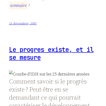
s
o
m
m
a
i
r
e
!
21 décembre, 2007
Le progres existe, et il
se mesure
Comment savoir si le progrès
existe ? Peut-être en se
demandant ce qui pourrait
caractériser le développement