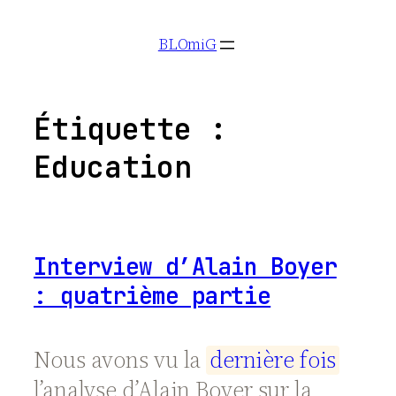
Aller
BLOmiG
au
contenu
Étiquette :
Education
Interview d’Alain Boyer
: quatrième partie
Nous avons vu la
d
e
r
n
i
è
r
e
f
o
i
s
l’analyse d’Alain Boyer sur la