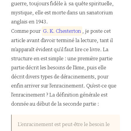
guerre, toujours fidèle à sa quête spirituelle,
mystique, elle est morte dans un sanatorium
anglais en 1943.
Comme pour
G
.
K
.
C
h
e
s
t
e
r
t
o
n
, je poste cet
article avant d’avoir terminé la lecture, tant il
m’apparaît évident qu’il faut lire ce livre. La
structure en est simple : une première partie
partie décrit les besoins de l’âme, puis elle
décrit divers types de déracinements, pour
enfin arriver sur l’enracinement. Qu’est-ce que
l’enracinement ? La définition générale est
donnée au début de la seconde partie :
L’enracinement est peut-être le besoin le