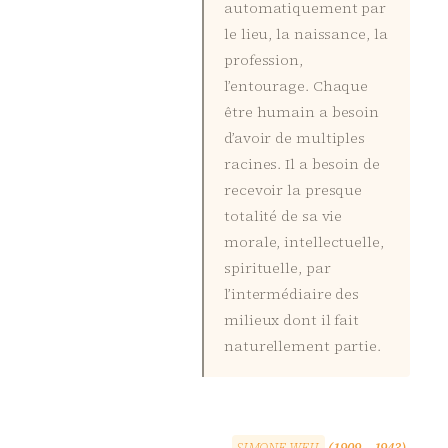
automatiquement par
le lieu, la naissance, la
profession,
l’entourage. Chaque
être humain a besoin
d’avoir de multiples
racines. Il a besoin de
recevoir la presque
totalité de sa vie
morale, intellectuelle,
spirituelle, par
l’intermédiaire des
milieux dont il fait
naturellement partie.
S
I
M
O
N
E
W
E
I
L
(1909 – 1943)
,