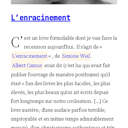
L’enracinement
C’
est un livre formidable dont je vais faire la
recension aujourd’hui. Il s’agit de «
L
’
e
n
r
a
c
i
n
e
m
e
n
t
« , de
S
i
m
o
n
e
W
e
i
l
.
A
l
b
e
r
t
C
a
m
u
s
avait dit (c’est lui qui avait fait
publier l’ouvrage de manière posthume) qu’il
était « l’un des livres les plus lucides, les plus
élevés, les plus beaux qu’on ait écrits depuis
fort longtemps sur notre civilisation. […] Ce
livre austère, d’une audace parfois terrible,
impitoyable et en même temps admirablement
mesuré, d’un christianisme authentique et très