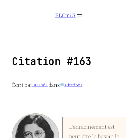
Aller
BLOmiG
au
contenu
Citation #163
Écrit par
dans
BLOmiG
Citations
L’enracinement est
peut-être le besoin le