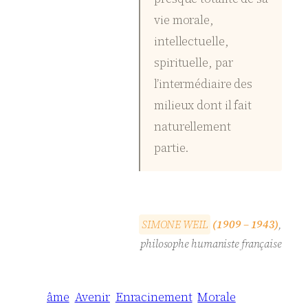
vie morale,
intellectuelle,
spirituelle, par
l’intermédiaire des
milieux dont il fait
naturellement
partie.
S
I
M
O
N
E
W
E
I
L
(1909 – 1943)
,
philosophe humaniste française
âme
Avenir
Enracinement
Morale