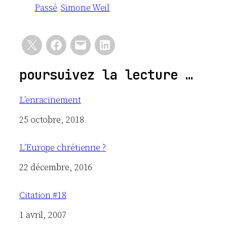
Passé
Simone Weil
poursuivez la lecture …
L’enracinement
Date
25 octobre, 2018
L’Europe chrétienne ?
Date
22 décembre, 2016
Citation #18
Date
1 avril, 2007