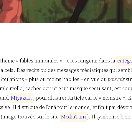
le thème « fables immorales ». Je les rangerai dans la
c
a
t
é
g
 à cela. Des récits ou des messages médiatiques qui semb
nipulations – plus ou moins habiles – en vue du
pouvoir
sur
ale réelle, cachée derrière un masque séduisant, est souv
rand
M
i
y
a
z
a
k
i
, pour illustrer l’article car le « monstre »
e. Il distribue de l’or à tout le monde, et finit par dévore
té (image trouvée sur le site
M
e
d
i
a
T
a
r
n
). Il symbolise bie