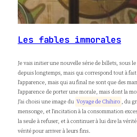
Les fables immorales
Je vais initier une nouvelle série de billets, sous 
depuis longtemps, mais qui correspond tout à fait
l’apparence, mais qui au final ne sont que des ma
l’apparence de porter une morale, mais dont la mor
J’ai choisi une image du
V
o
y
a
g
e
d
e
C
h
i
h
i
r
o
, du g
mensonge, et l’incitation à la consommation excessiv
la seule à refuser, et à continuer à lui dire la véri
vérité pour arriver à leurs fins.