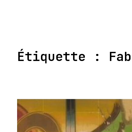
Aller
au
contenu
Étiquette :
Fab