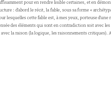
ffisamment pour en rendre lisible certaines, et en démont
ructure : d’abord le récit, la fable, sous sa forme « archét
our lesquelles cette fable est, à mes yeux, porteuse d’une m
sée des éléments qui sont en contradiction soit avec les fa
c la raison (la logique, les raisonnements critiques). A