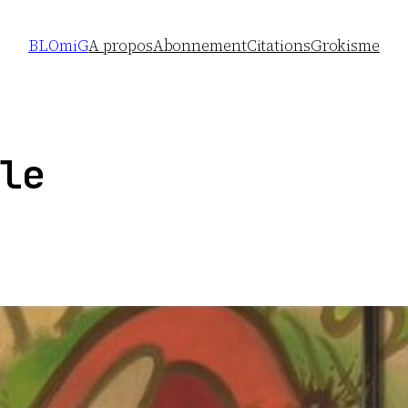
BLOmiG
A propos
Abonnement
Citations
Grokisme
le