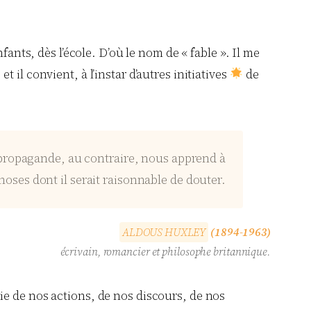
ants, dès l’école. D’où le nom de « fable ». Il me
il convient, à l’instar d’autres initiatives
de
 propagande, au contraire, nous apprend à
ses dont il serait raisonnable de douter.
A
L
D
O
U
S
H
U
X
L
E
Y
(1894-1963)
écrivain, romancier et philosophe britannique.
ie de nos actions, de nos discours, de nos