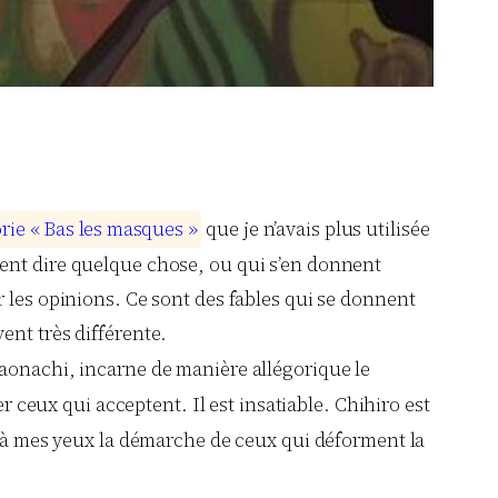
o
r
i
e
«
B
a
s
l
e
s
m
a
s
q
u
e
s
»
que je n’avais plus utilisée
lent dire quelque chose, ou qui s’en donnent
 les opinions. Ce sont des fables qui se donnent
ent très différente.
, Kaonachi, incarne de manière allégorique le
r ceux qui acceptent. Il est insatiable. Chihiro est
n à mes yeux la démarche de ceux qui déforment la