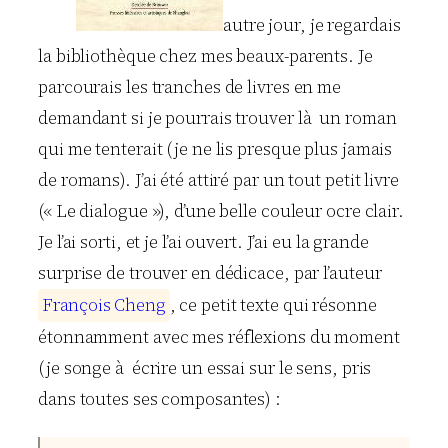
autre jour, je regardais
la bibliothèque chez mes beaux-parents. Je
parcourais les tranches de livres en me
demandant si je pourrais trouver là un roman
qui me tenterait (je ne lis presque plus jamais
de romans). J’ai été attiré par un tout petit livre
(« Le dialogue »), d’une belle couleur ocre clair.
Je l’ai sorti, et je l’ai ouvert. J’ai eu la grande
surprise de trouver en dédicace, par l’auteur
F
r
a
n
ç
o
i
s
C
h
e
n
g
, ce petit texte qui résonne
étonnamment avec mes réflexions du moment
(je songe à écrire un essai sur le sens, pris
dans toutes ses composantes) :