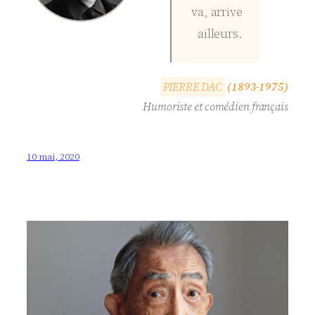
va, arrive
ailleurs.
P
I
E
R
R
E
D
A
C
(1893-1975)
Humoriste et comédien français
10 mai, 2020