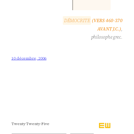
D
É
M
O
C
R
I
T
E
(VERS 460-370
AVANT J.C.)
,
philosophe grec.
10 décembre, 2006
Twenty Twenty-Five