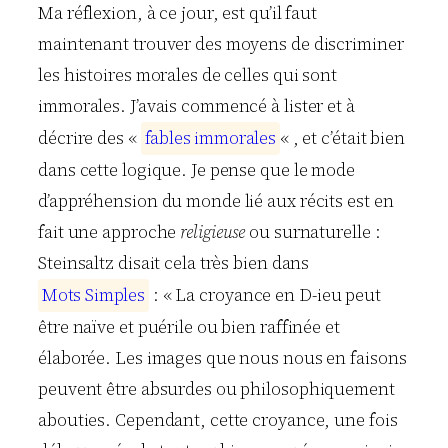
Ma réflexion, à ce jour, est qu’il faut
maintenant trouver des moyens de discriminer
les histoires morales de celles qui sont
immorales. J’avais commencé à lister et à
décrire des «
f
a
b
l
e
s
i
m
m
o
r
a
l
e
s
« , et c’était bien
dans cette logique. Je pense que le mode
d’appréhension du monde lié aux récits est en
fait une approche
religieuse
ou surnaturelle :
Steinsaltz disait cela très bien dans
M
o
t
s
S
i
m
p
l
e
s
: « La croyance en D-ieu peut
être naïve et puérile ou bien raffinée et
élaborée. Les images que nous nous en faisons
peuvent être absurdes ou philosophiquement
abouties. Cependant, cette croyance, une fois