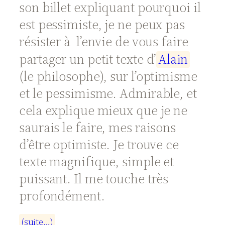
son billet expliquant pourquoi il
est pessimiste, je ne peux pas
résister à l’envie de vous faire
partager un petit texte d’
A
l
a
i
n
(le philosophe), sur l’optimisme
et le pessimisme. Admirable, et
cela explique mieux que je ne
saurais le faire, mes raisons
d’être optimiste. Je trouve ce
texte magnifique, simple et
puissant. Il me touche très
profondément.
(
s
u
i
t
e
…
)