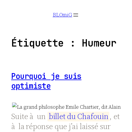
Aller
BLOmiG
au
contenu
Étiquette :
Humeur
Pourquoi je suis
optimiste
Suite à un
b
i
l
l
e
t
d
u
C
h
a
f
o
u
i
n
, et
à la réponse que j’ai laissé sur