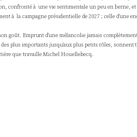
ison, confronté à une vie sentimentale un peu en berne, et
ement à la campagne présidentielle de 2027 ; celle d’une 
 mon goût. Emprunt d’une mélancolie jamais complètement 
es plus importants jusqu’aux plus petits rôles, sonnent trè
atière que travaille Michel Houellebecq.