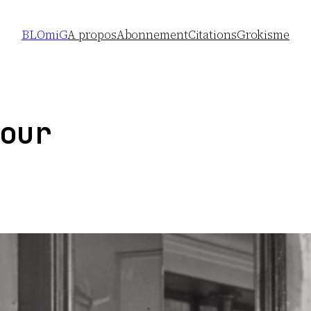
BLOmiG
A propos
Abonnement
Citations
Grokisme
our