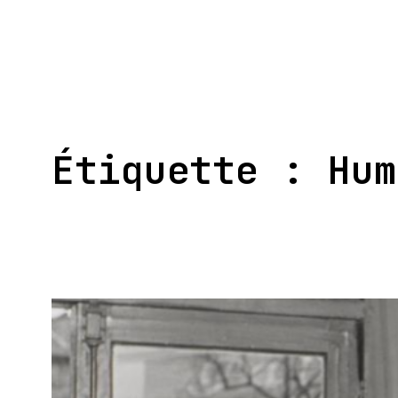
Aller
au
contenu
Étiquette :
Hum