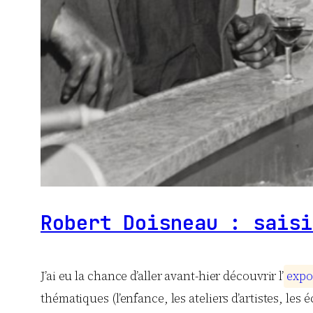
Robert Doisneau : saisi
J’ai eu la chance d’aller avant-hier découvrir l’
e
x
p
o
thématiques (l’enfance, les ateliers d’artistes, les