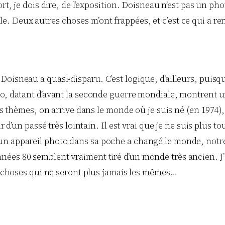
ort, je dois dire, de l’exposition. Doisneau n’est pas un ph
 Deux autres choses m’ont frappées, et c’est ce qui a ren
oisneau a quasi-disparu. C’est logique, d’ailleurs, puisq
xpo, datant d’avant la seconde guerre mondiale, montrent
des thèmes, on arrive dans le monde où je suis né (en 1974),
r d’un passé très lointain. Il est vrai que je ne suis plus 
n appareil photo dans sa poche a changé le monde, notre r
ées 80 semblent vraiment tiré d’un monde très ancien. J’
es choses qui ne seront plus jamais les mêmes…