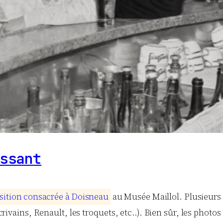
ssant
s
i
t
i
o
n
c
o
n
s
a
c
r
é
e
à
D
o
i
s
n
e
a
u
au Musée Maillol. Plusieurs 
 écrivains, Renault, les troquets, etc..). Bien sûr, les phot