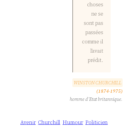
choses
ne se
sont pas
passées
comme il
l’avait
prédit.
W
I
N
S
T
O
N
C
H
U
R
C
H
I
L
L
(1874-1975)
homme d’Etat britannique.
Avenir
Churchill
Humour
Politicien