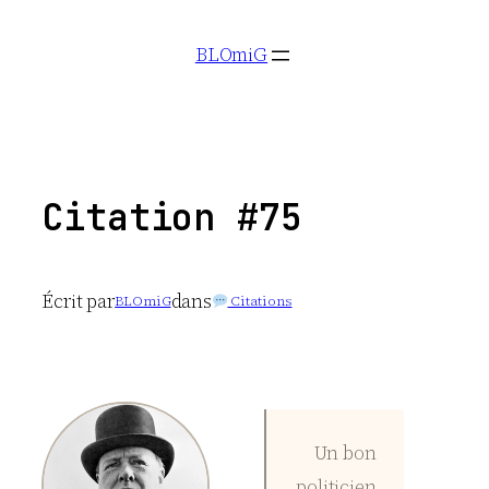
Aller
BLOmiG
au
contenu
Citation #75
Écrit par
dans
BLOmiG
Citations
Un bon
politicien