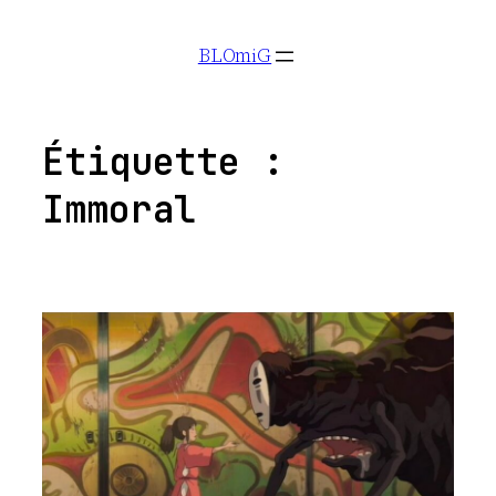
Aller
BLOmiG
au
contenu
Étiquette :
Immoral