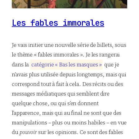
Les fables immorales
Je vais initier une nouvelle série de billets, sous
le thème « fables immorales ». Je les rangerai
dans la
c
a
t
é
g
o
r
i
e
«
B
a
s
l
e
s
m
a
s
q
u
e
s
»
que je
n’avais plus utilisée depuis longtemps, mais qui
correspond tout à fait à cela. Des récits ou des
messages médiatiques qui semblent dire
quelque chose, ou qui s’en donnent
l’apparence, mais qui au final ne sont que des
manipulations – plus ou moins habiles – en vue
du
pouvoir
sur les opinions. Ce sont des fables