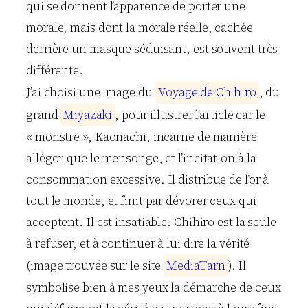
qui se donnent l’apparence de porter une
morale, mais dont la morale réelle, cachée
derrière un masque séduisant, est souvent très
différente.
J’ai choisi une image du
V
o
y
a
g
e
d
e
C
h
i
h
i
r
o
, du
grand
M
i
y
a
z
a
k
i
, pour illustrer l’article car le
« monstre », Kaonachi, incarne de manière
allégorique le mensonge, et l’incitation à la
consommation excessive. Il distribue de l’or à
tout le monde, et finit par dévorer ceux qui
acceptent. Il est insatiable. Chihiro est la seule
à refuser, et à continuer à lui dire la vérité
(image trouvée sur le site
M
e
d
i
a
T
a
r
n
). Il
symbolise bien à mes yeux la démarche de ceux