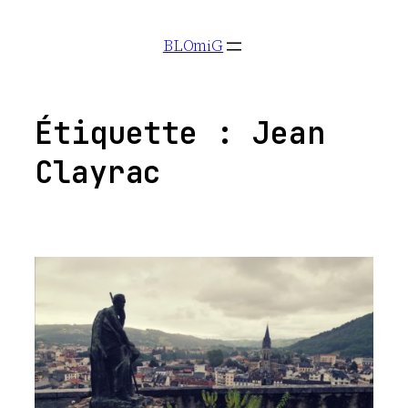
Aller
BLOmiG
au
contenu
Étiquette :
Jean
Clayrac