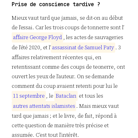
Prise de conscience tardive ?
Mieux vaut tard que jamais, se dit-on au début
de l’essai. Car les trois coups de tonnerre sont l’
a
f
f
a
i
r
e
G
e
o
r
g
e
F
l
o
y
d
, les actes de sauvageries
de l’été 2020, et l’
a
s
s
a
s
s
i
n
a
t
d
e
S
a
m
u
e
l
P
a
t
y
. 3
affaires relativement récentes qui, en
retentissant comme des coups de teonerre, ont
ouvert les yeux de l’auteur. On se demande
comment du coup avaient retenti pour lui le
1
1
s
e
p
t
e
m
b
r
e
, le
B
a
t
a
c
l
a
n
et tous les
a
u
t
r
e
s
a
t
t
e
n
t
a
t
s
i
s
l
a
m
i
s
t
e
s
. Mais mieux vaut
tard que jamais ; et le livre, de fait, répond à
cette question de manière très précise et
assumée. C’est tout l’intérêt.