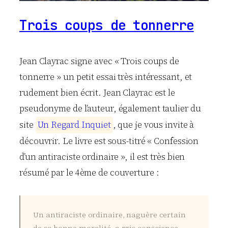
Trois coups de tonnerre
Jean Clayrac signe avec « Trois coups de
tonnerre » un petit essai très intéressant, et
rudement bien écrit. Jean Clayrac est le
pseudonyme de l’auteur, également taulier du
site
U
n
R
e
g
a
r
d
I
n
q
u
i
e
t
, que je vous invite à
découvrir. Le livre est sous-titré « Confession
d’un antiraciste ordinaire », il est très bien
résumé par le 4ème de couverture :
Un antiraciste ordinaire, naguère certain