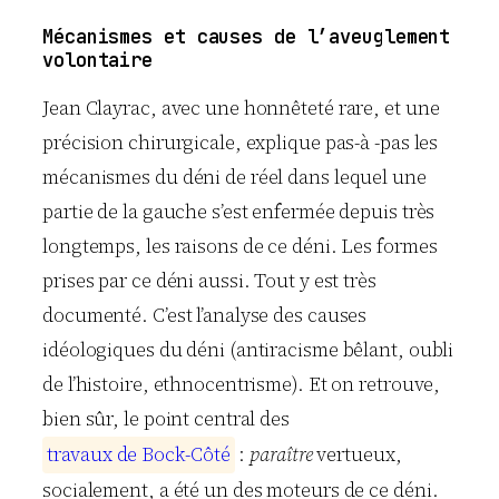
Mécanismes et causes de l’aveuglement
volontaire
Jean Clayrac, avec une honnêteté rare, et une
précision chirurgicale, explique pas-à -pas les
mécanismes du déni de réel dans lequel une
partie de la gauche s’est enfermée depuis très
longtemps, les raisons de ce déni. Les formes
prises par ce déni aussi. Tout y est très
documenté. C’est l’analyse des causes
idéologiques du déni (antiracisme bêlant, oubli
de l’histoire, ethnocentrisme). Et on retrouve,
bien sûr, le point central des
t
r
a
v
a
u
x
d
e
B
o
c
k
-
C
ô
t
é
:
paraître
vertueux,
socialement, a été un des moteurs de ce déni.