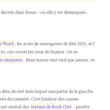
e décrite dans l’essai – où elle y est démasquée,
e
F
l
o
y
d
, les actes de sauvageries de l’été 2020, et l’
re, ont ouvert les yeux de l’auteur. On se
t
s
i
s
l
a
m
i
s
t
e
s
. Mais mieux vaut tard que jamais ; et
 déni de réel dans lequel une partie de la gauche
très documenté. C’est l’analyse des causes
point central des
t
r
a
v
a
u
x
d
e
B
o
c
k
-
C
ô
t
é
:
paraître