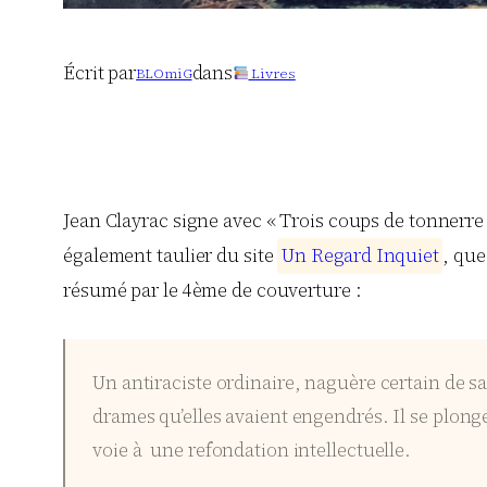
Écrit par
dans
BLOmiG
Livres
Jean Clayrac signe avec « Trois coups de tonnerre »
également taulier du site
U
n
R
e
g
a
r
d
I
n
q
u
i
e
t
, que
résumé par le 4ème de couverture :
Un antiraciste ordinaire, naguère certain de s
drames qu’elles avaient engendrés. Il se plonge
voie à une refondation intellectuelle.