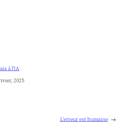
ïa à l’IA
nvier, 2025
L’erreur est humaine
→