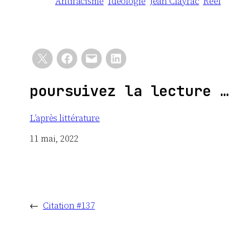
Antiracisme
Idéologie
Jean Clayrac
Réel
poursuivez la lecture …
L’après littérature
Date
11 mai, 2022
←
Citation #137