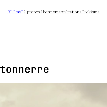
BLOmiG
A propos
Abonnement
Citations
Grokisme
tonnerre