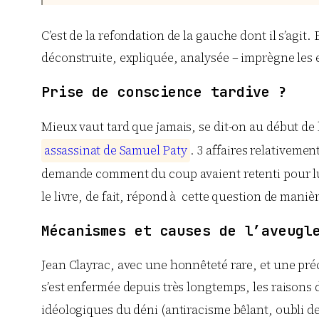
C’est de la refondation de la gauche dont il s’agit. 
déconstruite, expliquée, analysée – imprègne les 
Prise de conscience tardive ?
Mieux vaut tard que jamais, se dit-on au début de l’
a
s
s
a
s
s
i
n
a
t
d
e
S
a
m
u
e
l
P
a
t
y
. 3 affaires relativeme
demande comment du coup avaient retenti pour l
le livre, de fait, répond à cette question de manière
Mécanismes et causes de l’aveugl
Jean Clayrac, avec une honnêteté rare, et une préc
s’est enfermée depuis très longtemps, les raisons d
idéologiques du déni (antiracisme bêlant, oubli de 