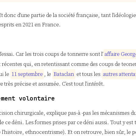
Et donc d’une partie de la société française, tant l’idéologi
esprits en 2021 en France.
essai. Car les trois coups de tonnerre sont l’
a
f
f
a
i
r
e
G
e
o
r
g
nt récentes qui, en retentissant comme des coups de teoner
ui le
1
1
s
e
p
t
e
m
b
r
e
, le
B
a
t
a
c
l
a
n
et tous les
a
u
t
r
e
s
a
t
t
e
n
t
a
 très précise et assumée. C’est tout l’intérêt.
ement volontaire
ision chirurgicale, explique pas-à -pas les mécanismes du
e ce déni. Les formes prises par ce déni aussi. Tout y est 
l’histoire, ethnocentrisme). Et on retrouve, bien sûr, le 