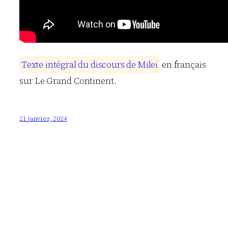
T
e
x
t
e
i
n
t
é
g
r
a
l
d
u
d
i
s
c
o
u
r
s
d
e
M
i
l
e
i
en français
sur Le Grand Continent.
21 janvier, 2024