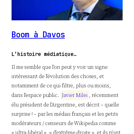
Boom à Davos
L’histoire médiatique…
Il me semble que l’on peut y voir un signe
intéressant de l’évolution des choses, et
notamment de ce qui filtre, plus ou moins,
dans l’espace public.
J
a
v
i
e
r
M
i
l
e
i
, récemment
élu président de l’Argentine, est décrit – quelle
surprise ! – par les médias français et les petits
modérateurs / censeurs de Wikipedia comme
« ultra-libéral », « d’extrême-droite », et ils n’ont