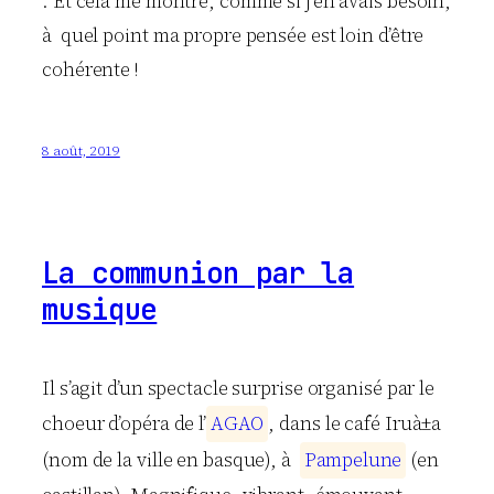
. Et cela me montre, comme si j’en avais besoin,
à quel point ma propre pensée est loin d’être
cohérente !
8 août, 2019
La communion par la
musique
Il s’agit d’un spectacle surprise organisé par le
choeur d’opéra de l’
A
G
A
O
, dans le café Iruà±a
(nom de la ville en basque), à
P
a
m
p
e
l
u
n
e
(en