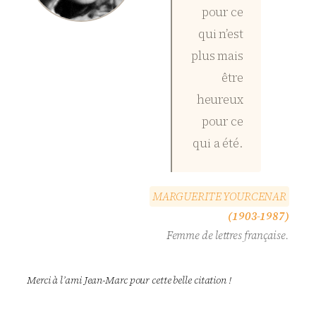
pour ce
qui n’est
plus mais
être
heureux
pour ce
qui a été.
M
A
R
G
U
E
R
I
T
E
Y
O
U
R
C
E
N
A
R
(1903-1987)
Femme de lettres française.
Merci à l’ami Jean-Marc pour cette belle citation !