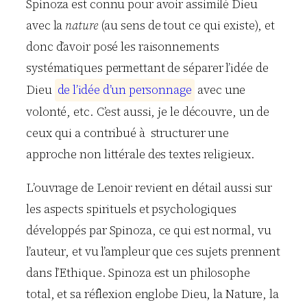
Spinoza est connu pour avoir assimilé Dieu
avec la
nature
(au sens de tout ce qui existe), et
donc d’avoir posé les raisonnements
systématiques permettant de séparer l’idée de
Dieu
d
e
l
’
i
d
é
e
d
’
u
n
p
e
r
s
o
n
n
a
g
e
avec une
volonté, etc. C’est aussi, je le découvre, un de
ceux qui a contribué à structurer une
approche non littérale des textes religieux.
L’ouvrage de Lenoir revient en détail aussi sur
les aspects spirituels et psychologiques
développés par Spinoza, ce qui est normal, vu
l’auteur, et vu l’ampleur que ces sujets prennent
dans l’Ethique. Spinoza est un philosophe
total, et sa réflexion englobe Dieu, la Nature, la