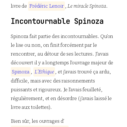
livre de
F
r
é
d
é
r
i
c
L
e
n
o
i
r
,
Le miracle Spinoza
.
Incontournable Spinoza
Spinoza fait partie des incontournables. Qu’on
le lise ou non, on finit forcément par le
rencontrer, au détour de ses lectures. J’avais
découvert il y a longtemps l’ouvrage majeur de
S
p
i
n
o
z
a
,
L
’
E
t
h
i
q
u
e
, et j’avais trouvé ça ardu,
difficile, mais avec des raisonnements
puissants et rigoureux. Je l’avais feuilleté,
régulièrement, et en désordre (j’avais laissé le
livre aux toilettes).
Bien sûr, les ouvrages d’