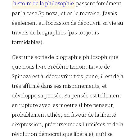
h
i
s
t
o
i
r
e
d
e
l
a
p
h
i
l
o
s
o
p
h
i
e
passent forcément
par la case Spinoza, et on le recroise. J’avais
également eu l’occasion de découvrir sa vie au
travers de biographies (pas toujours
formidables).
C’est une sorte de biographie philosophique
que nous livre Frédéric Lenoir. La vie de
Spinoza est à découvrir : très jeune, il est déjà
très affirmé dans ses raisonnements, et
développe sa pensée. Sa pensée est tellement
en rupture avec les moeurs (libre penseur,
probablement athée, en faveur de la liberté
d’expression, précurseur des Lumières et de la
révolution démocratique libérale), qu’il se