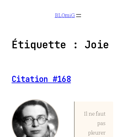
Aller
BLOmiG
au
contenu
Étiquette :
Joie
Citation #168
Il ne faut
pas
pleurer