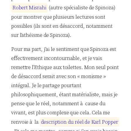
R
o
b
e
r
t
M
i
s
r
a
h
i
(autre spécialiste de Spinoza)
pour montrer que plusieurs lectures sont
possibles (ils sont en désaccord, notamment
sur l’athéisme de Spinoza).
Pour ma part, j’ai le sentiment que Spinoza est
effectivement incontournable, et je vais
remettre l’Ethique aux toilettes. Mon seul point
de désaccord serait avec son « monisme »
intégral. Je le partage pourtant
philosophiquement, étant matérialiste, mais je
pense que le réel, notamment à cause du
vivant, est plus complexe que cela. Cela me
renvoie à la
d
e
s
c
r
i
p
t
i
o
n
d
u
r
é
e
l
d
e
K
a
r
l
P
o
p
p
e
r