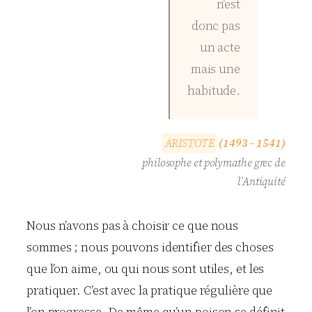
n’est
donc pas
un acte
mais une
habitude.
A
R
I
S
T
O
T
E
(1493 – 1541)
philosophe et polymathe grec de
l’Antiquité
Nous n’avons pas à choisir ce que nous
sommes ; nous pouvons identifier des choses
que l’on aime, ou qui nous sont utiles, et les
pratiquer. C’est avec la pratique régulière que
l’on progresse. De même qu’un poison se définit