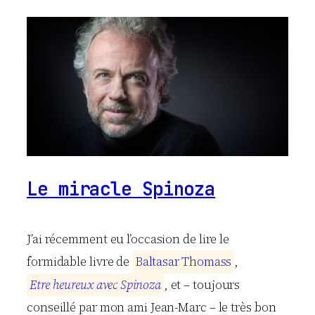
Le miracle Spinoza
J’ai récemment eu l’occasion de lire le
formidable livre de
B
a
l
t
a
s
a
r
T
h
o
m
a
s
s
,
E
t
r
e
h
e
u
r
e
u
x
a
v
e
c
S
p
i
n
o
z
a
, et – toujours
conseillé par mon ami Jean-Marc – le très bon