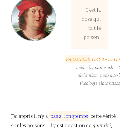
C’est la
dose qui
fait le
poison.
P
A
R
A
C
E
L
S
E
(1493 – 1541)
médecin, philosophe et
alchimiste, mais aussi
théologien laïc suisse
.
J’ai appris il n’y a
p
a
s
s
i
l
o
n
g
t
e
m
p
s
cette vérité
sur les poisons : il y est question de
quantité
,