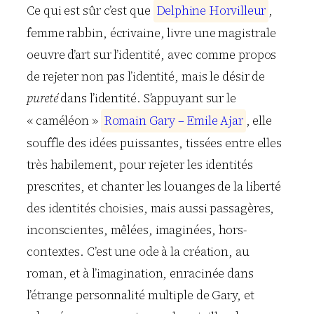
Ce qui est sûr c’est que
D
e
l
p
h
i
n
e
H
o
r
v
i
l
l
e
u
r
,
femme rabbin, écrivaine, livre une magistrale
oeuvre d’art sur l’identité, avec comme propos
de rejeter non pas l’identité, mais le désir de
pureté
dans l’identité. S’appuyant sur le
« caméléon »
R
o
m
a
i
n
G
a
r
y
–
E
m
i
l
e
A
j
a
r
, elle
souffle des idées puissantes, tissées entre elles
très habilement, pour rejeter les identités
prescrites, et chanter les louanges de la liberté
des identités choisies, mais aussi passagères,
inconscientes, mêlées, imaginées, hors-
contextes. C’est une ode à la création, au
roman, et à l’imagination, enracinée dans
l’étrange personnalité multiple de Gary, et