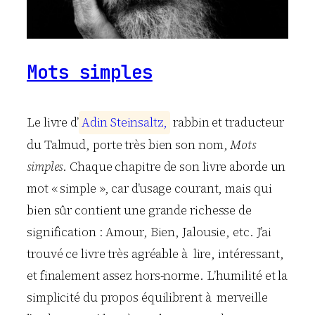
Mots simples
Le livre d’
A
d
i
n
S
t
e
i
n
s
a
l
t
z
,
rabbin et traducteur
du Talmud, porte très bien son nom,
Mots
simples
. Chaque chapitre de son livre aborde un
mot « simple », car d’usage courant, mais qui
bien sûr contient une grande richesse de
signification : Amour, Bien, Jalousie, etc. J’ai
trouvé ce livre très agréable à lire, intéressant,
et finalement assez hors-norme. L’humilité et la
simplicité du propos équilibrent à merveille