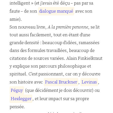
intelligent » (et j’avais été déçu – pas par sa
faute – de son
d
i
a
l
o
g
u
e
m
a
n
q
u
é
avec son
amie).
Son nouveau livre,
A la première personne
, se lit
tout aussi facilement, tout en étant d’une
grande densité : beaucoup d’idées, ramassées
dans des formules travaillées, beaucoup de
citations de sources variées. Alain Finkielkraut
y explique son parcours philosophique et
spirituel. C’est passionnant, car on y découvre
son histoire avec
P
a
s
c
a
l
B
r
u
c
k
n
e
r
,
L
e
v
i
n
a
s
,
P
é
g
u
y
(que décidément je dois découvrir) ou
H
e
i
d
e
g
g
e
r
, et leur impact sur sa propre
pensée.