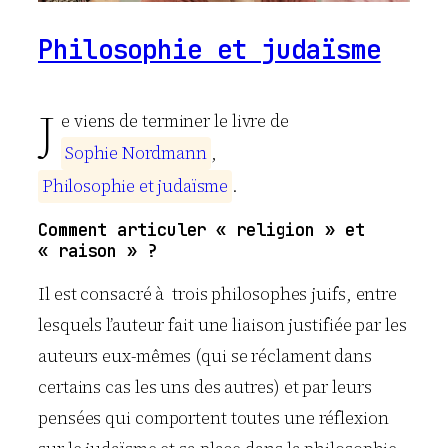
Philosophie et judaïsme
J
e viens de terminer le livre de
S
o
p
h
i
e
N
o
r
d
m
a
n
n
,
P
h
i
l
o
s
o
p
h
i
e
e
t
j
u
d
a
ï
s
m
e
.
Comment articuler « religion » et
« raison » ?
Il est consacré à trois philosophes juifs, entre
lesquels l’auteur fait une liaison justifiée par les
auteurs eux-mêmes (qui se réclament dans
certains cas les uns des autres) et par leurs
pensées qui comportent toutes une réflexion