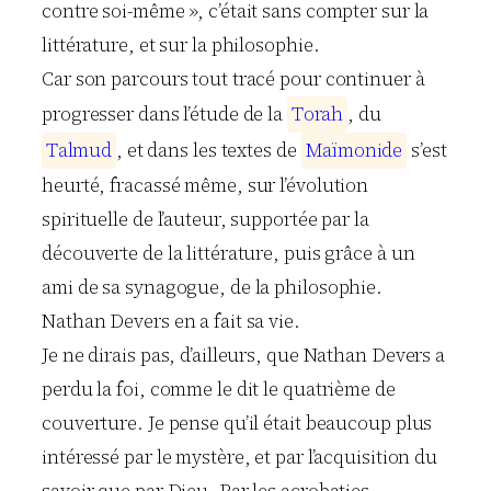
contre soi-même », c’était sans compter sur la
littérature, et sur la philosophie.
Car son parcours tout tracé pour continuer à
progresser dans l’étude de la
T
o
r
a
h
, du
T
a
l
m
u
d
, et dans les textes de
M
a
ï
m
o
n
i
d
e
s’est
heurté, fracassé même, sur l’évolution
spirituelle de l’auteur, supportée par la
découverte de la littérature, puis grâce à un
ami de sa synagogue, de la philosophie.
Nathan Devers en a fait sa vie.
Je ne dirais pas, d’ailleurs, que Nathan Devers a
perdu la foi, comme le dit le quatrième de
couverture. Je pense qu’il était beaucoup plus
intéressé par le mystère, et par l’acquisition du
savoir que par Dieu. Par les acrobaties