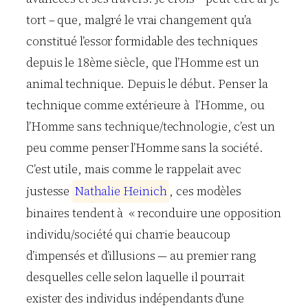
tort – que, malgré le vrai changement qu’a
constitué l’essor formidable des techniques
depuis le 18ème siècle, que l’Homme est un
animal technique. Depuis le début. Penser la
technique comme extérieure à l’Homme, ou
l’Homme sans technique/technologie, c’est un
peu comme penser l’Homme sans la société.
C’est utile, mais comme le rappelait avec
justesse
N
a
t
h
a
l
i
e
H
e
i
n
i
c
h
, ces modèles
binaires tendent à « reconduire une opposition
individu/société qui charrie beaucoup
d’impensés et d’illusions — au premier rang
desquelles celle selon laquelle il pourrait
exister des individus indépendants d’une