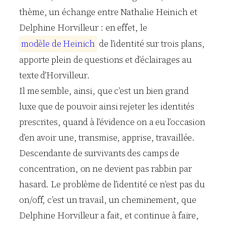
thème, un échange entre Nathalie Heinich et
Delphine Horvilleur : en effet, le
m
o
d
è
l
e
d
e
H
e
i
n
i
c
h
de l’identité sur trois plans,
apporte plein de questions et d’éclairages au
texte d’Horvilleur.
Il me semble, ainsi, que c’est un bien grand
luxe que de pouvoir ainsi rejeter les identités
prescrites, quand à l’évidence on a eu l’occasion
d’en avoir une, transmise, apprise, travaillée.
Descendante de survivants des camps de
concentration, on ne devient pas rabbin par
hasard. Le problème de l’identité ce n’est pas du
on/off, c’est un travail, un cheminement, que
Delphine Horvilleur a fait, et continue à faire,