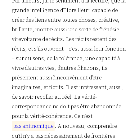
Par ailleurs, j’ai le sentiment à la lecture, que la
grande intelligence d’Horvilleur, capable de
créer des liens entre toutes choses, créative,
brillante, montre aussi une sorte de frénésie
virevoltante de récits. Les récits restent des
récits, et s’ils ouvrent – c’est aussi leur fonction
– sur du sens, de la tolérance, une capacité à
vivre d’autres vies, d’autres filiations, ils
présentent aussi l’inconvénient d’être
imaginaires, et fictifs. Il est intéressant, aussi,
de savoir recoller au réel. La vérité-
correspondance ne doit pas être abandonnée
pour la vérité-cohérence. Ce n’est
p
a
s
a
n
t
i
n
o
m
i
q
u
e
. A nouveau, comprendre
qu’il n’y a pas nécessairement de frontières