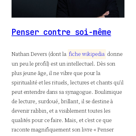
Penser contre soi-même
Nathan Devers (dont la
f
i
c
h
e
w
i
k
i
p
e
d
i
a
donne
un peu le profil) est un intellectuel. Dès son
plus jeune âge, il ne vibre que pour la
spiritualité et les rituels, lectures et chants qu’il
peut entendre dans sa synagogue. Boulimique
de lecture, surdoué, brillant, il se destine à
devenir rabbin, et a visiblement toutes les
qualités pour ce faire. Mais, et c’est ce que
raconte magnifiquement son livre « Penser