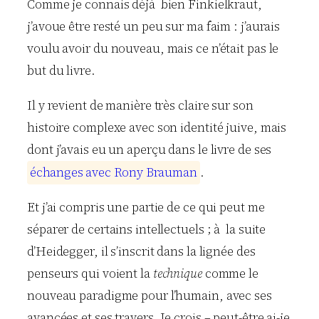
Comme je connais déjà bien Finkielkraut,
j’avoue être resté un peu sur ma faim : j’aurais
voulu avoir du nouveau, mais ce n’était pas le
but du livre.
Il y revient de manière très claire sur son
histoire complexe avec son identité juive, mais
dont j’avais eu un aperçu dans le livre de ses
é
c
h
a
n
g
e
s
a
v
e
c
R
o
n
y
B
r
a
u
m
a
n
.
Et j’ai compris une partie de ce qui peut me
séparer de certains intellectuels ; à la suite
d’Heidegger, il s’inscrit dans la lignée des
penseurs qui voient la
technique
comme le
nouveau paradigme pour l’humain, avec ses
avancées et ses travers. Je crois – peut-être ai-je