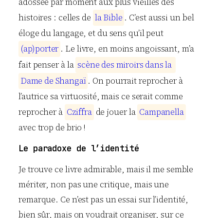
adossée par moment aux plus vieilles des
histoires : celles de
l
a
B
i
b
l
e
. C’est aussi un bel
éloge du langage, et du sens qu’il peut
(
a
p
)
p
o
r
t
e
r
. Le livre, en moins angoissant, m’a
fait penser à la
s
c
è
n
e
d
e
s
m
i
r
o
i
r
s
d
a
n
s
l
a
D
a
m
e
d
e
S
h
a
n
g
a
ï
. On pourrait reprocher à
l’autrice sa virtuosité, mais ce serait comme
reprocher à
C
z
i
f
f
r
a
de jouer la
C
a
m
p
a
n
e
l
l
a
avec trop de brio !
Le paradoxe de l’identité
Je trouve ce livre admirable, mais il me semble
mériter, non pas une critique, mais une
remarque. Ce n’est pas un essai sur l’identité,
bien sûr, mais on voudrait organiser, sur ce