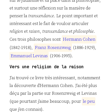
sur le judaïsme et sa place dans la philosophie,
et surtout une réflexion sur la manière de
penser la
transcendance
. Le point important et
intéressant est le fait de vouloir articuler
religion
et
raison
,
transcendance
et
philosophie
.
Ces trois philosophes sont
H
e
r
m
a
n
n
C
o
h
e
n
(1842-1918),
F
r
a
n
z
R
o
s
e
n
z
w
e
i
g
(1886-1929),
E
m
m
a
n
u
e
l
L
e
v
i
n
a
s
(1906-1995).
Vers une religion de la raison
J’ai trouvé ce livre très intéressant, notamment
la découverte d’Hermann Cohen. J’ai été plus
déçu par la partie sur Rosenzweig et Levinas
(que pourtant j’aime beaucoup, pour
l
e
p
e
u
que j’en connais).