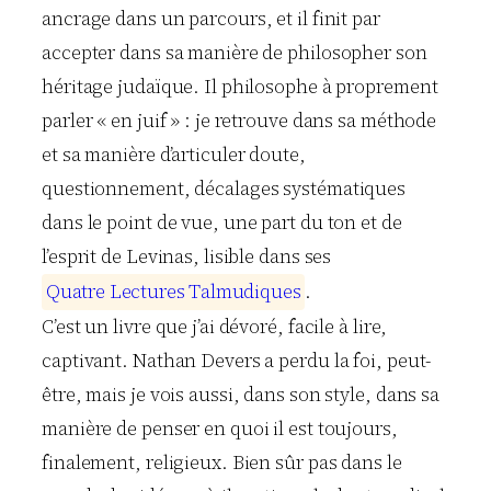
ancrage dans un parcours, et il finit par
accepter dans sa manière de philosopher son
héritage judaïque. Il philosophe à proprement
parler « en juif » : je retrouve dans sa méthode
et sa manière d’articuler doute,
questionnement, décalages systématiques
dans le point de vue, une part du ton et de
l’esprit de Levinas, lisible dans ses
Q
u
a
t
r
e
L
e
c
t
u
r
e
s
T
a
l
m
u
d
i
q
u
e
s
.
C’est un livre que j’ai dévoré, facile à lire,
captivant. Nathan Devers a perdu la foi, peut-
être, mais je vois aussi, dans son style, dans sa
manière de penser en quoi il est toujours,
finalement, religieux. Bien sûr pas dans le