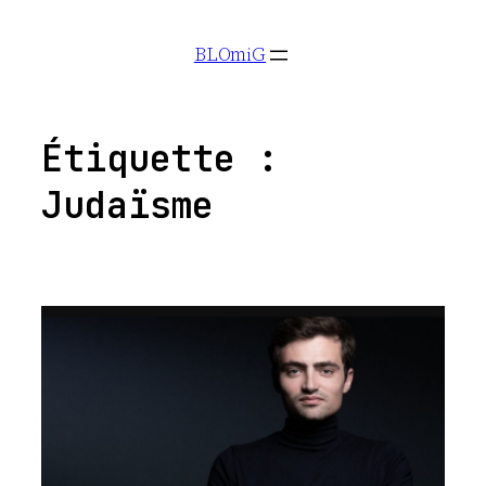
Aller
BLOmiG
au
contenu
Étiquette :
Judaïsme