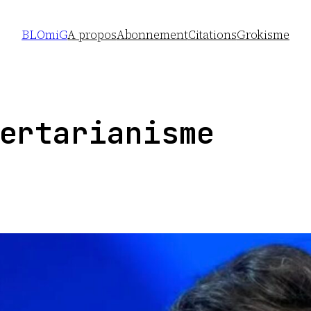
BLOmiG
A propos
Abonnement
Citations
Grokisme
ertarianisme