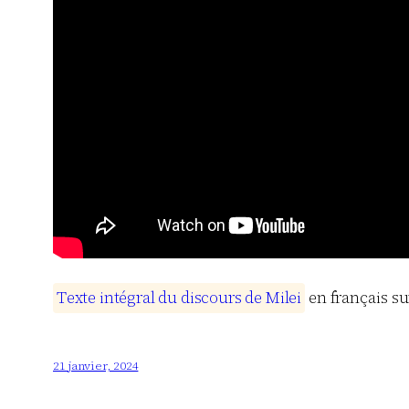
T
e
x
t
e
i
n
t
é
g
r
a
l
d
u
d
i
s
c
o
u
r
s
d
e
M
i
l
e
i
en français s
21 janvier, 2024