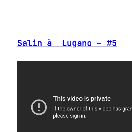
Salin à Lugano – #5