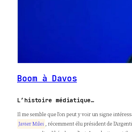
Boom à Davos
L’histoire médiatique…
Il me semble que l’on peut y voir un signe intéress
J
a
v
i
e
r
M
i
l
e
i
, récemment élu président de l’Argentin