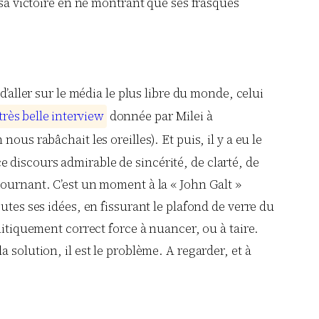
 sa victoire en ne montrant que ses frasques
d’aller sur le média le plus libre du monde, celui
t
r
è
s
b
e
l
l
e
i
n
t
e
r
v
i
e
w
donnée par Milei à
ous rabâchait les oreilles). Et puis, il y a eu le
 discours admirable de sincérité, de clarté, de
tournant. C’est un moment à la « John Galt »
toutes ses idées, en fissurant le plafond de verre du
litiquement correct force à nuancer, ou à taire.
 la solution, il est le problème. A regarder, et à