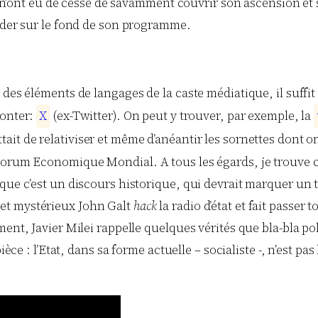
ils n’ont eu de cesse de savamment couvrir son ascension et
arder sur le fond de son programme.
des éléments de langages de la caste médiatique, il suffit 
monter:
X
(ex-Twitter). On peut y trouver, par exemple, la
t de relativiser et même d’anéantir les sornettes dont on n
Forum Economique Mondial. A tous les égards, je trouve ce
que c’est un discours historique, qui devrait marquer un 
et mystérieux John Galt
hack
la radio d’état et fait passer 
ment, Javier Milei rappelle quelques vérités que bla-bla po
èce : l’Etat, dans sa forme actuelle – socialiste -, n’est pas