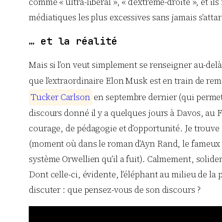
comme « ultra-libéral », « d’extrême-droite », et 
médiatiques les plus excessives sans jamais s’att
… et la réalité
Mais si l’on veut simplement se renseigner au-delà 
que l’extraordinaire Elon Musk est en train de re
T
u
c
k
e
r
C
a
r
l
s
o
n
en septembre dernier (qui permettai
discours donné il y a quelques jours à Davos, au 
courage, de pédagogie et d’opportunité. Je trouve 
(moment où dans le roman d’Ayn Rand, le fameux 
système Orwellien qu’il a fuit). Calmement, solide
Dont celle-ci, évidente, l’éléphant au milieu de la pi
discuter : que pensez-vous de son discours ?