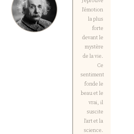
J’éprouve
l’émotion
la plus
forte
devant le
mystère
de la vie.
Ce
sentiment
fonde le
beau et le
vrai, il
suscite
l’art et la
science.