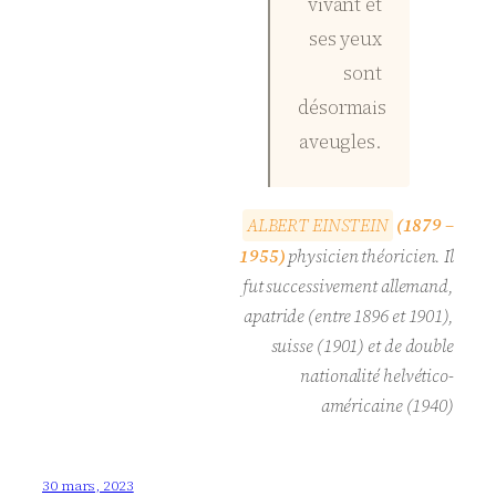
vivant et
ses yeux
sont
désormais
aveugles.
A
L
B
E
R
T
E
I
N
S
T
E
I
N
(1879 –
1955)
physicien théoricien. Il
fut successivement allemand,
apatride (entre 1896 et 1901),
suisse (1901) et de double
nationalité helvético-
américaine (1940)
30 mars, 2023