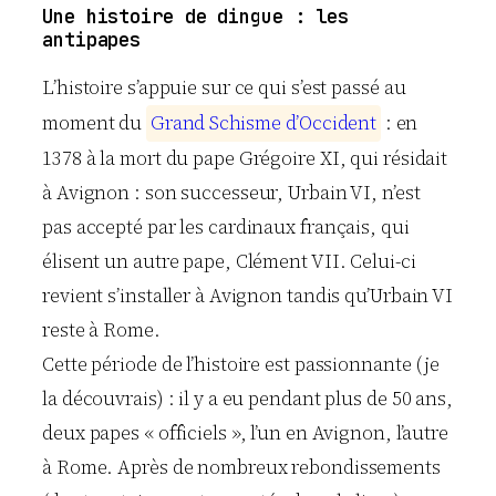
Une histoire de dingue : les
antipapes
L’histoire s’appuie sur ce qui s’est passé au
moment du
G
r
a
n
d
S
c
h
i
s
m
e
d
’
O
c
c
i
d
e
n
t
: en
1378 à la mort du pape Grégoire XI, qui résidait
à Avignon : son successeur, Urbain VI, n’est
pas accepté par les cardinaux français, qui
élisent un autre pape, Clément VII. Celui-ci
revient s’installer à Avignon tandis qu’Urbain VI
reste à Rome.
Cette période de l’histoire est passionnante (je
la découvrais) : il y a eu pendant plus de 50 ans,
deux papes « officiels », l’un en Avignon, l’autre
à Rome. Après de nombreux rebondissements