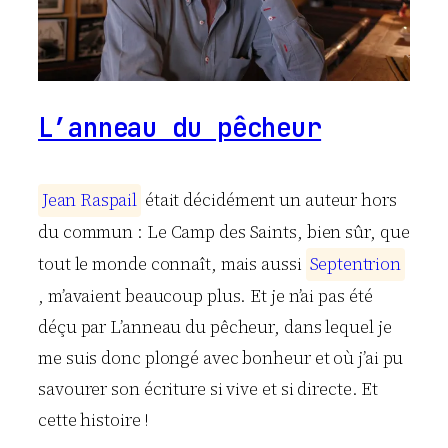
L’anneau du pêcheur
J
e
a
n
R
a
s
p
a
i
l
était décidément un auteur hors
du commun : Le Camp des Saints, bien sûr, que
tout le monde connaît, mais aussi
S
e
p
t
e
n
t
r
i
o
n
, m’avaient beaucoup plus. Et je n’ai pas été
déçu par L’anneau du pêcheur, dans lequel je
me suis donc plongé avec bonheur et où j’ai pu
savourer son écriture si vive et si directe. Et
cette histoire !