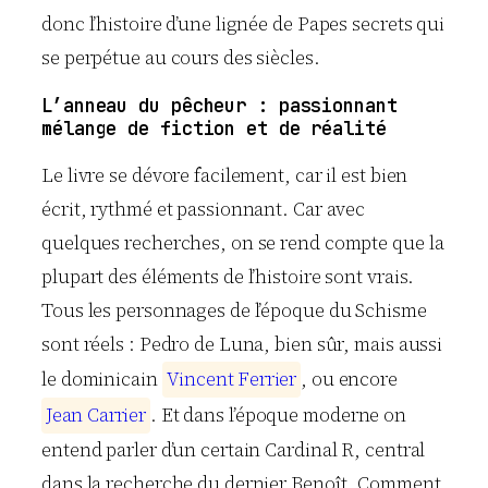
donc l’histoire d’une lignée de Papes secrets qui
se perpétue au cours des siècles.
L’anneau du pêcheur : passionnant
mélange de fiction et de réalité
Le livre se dévore facilement, car il est bien
écrit, rythmé et passionnant. Car avec
quelques recherches, on se rend compte que la
plupart des éléments de l’histoire sont vrais.
Tous les personnages de l’époque du Schisme
sont réels : Pedro de Luna, bien sûr, mais aussi
le dominicain
V
i
n
c
e
n
t
F
e
r
r
i
e
r
, ou encore
J
e
a
n
C
a
r
r
i
e
r
. Et dans l’époque moderne on
entend parler d’un certain Cardinal R, central
dans la recherche du dernier Benoît. Comment