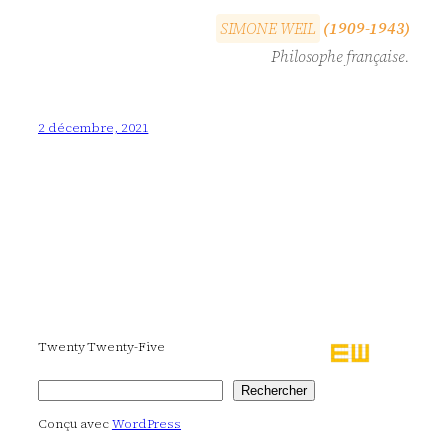
S
I
M
O
N
E
W
E
I
L
(1909-1943)
Philosophe française.
2 décembre, 2021
Twenty Twenty-Five
Rechercher
Rechercher
Conçu avec
WordPress