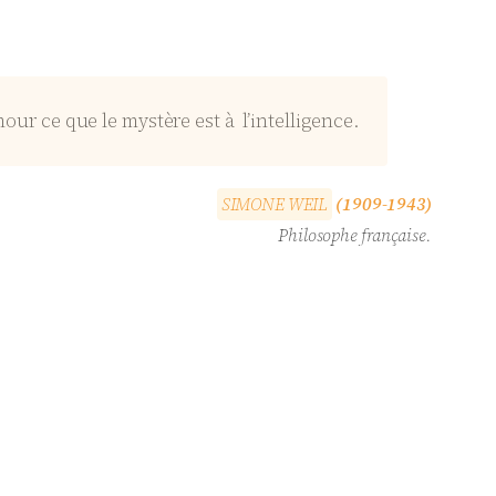
mour ce que le mystère est à l’intelligence.
S
I
M
O
N
E
W
E
I
L
(1909-1943)
Philosophe française.