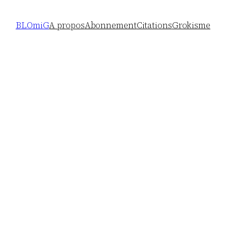
BLOmiG
A propos
Abonnement
Citations
Grokisme