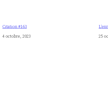
Citation #163
L’en
Date
4 octobre, 2023
Date
25 o