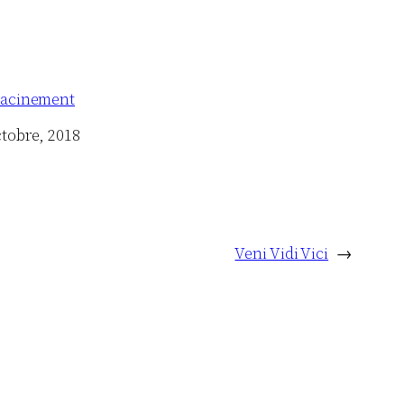
racinement
ctobre, 2018
Veni Vidi Vici
→