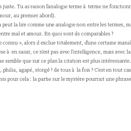
 juste. Tu as raison l’analogie terme à terme ne fonction
’amour, au premier abord).
n peut la lire comme une analogie non entre les termes, ma
entre mal et amour. En quoi sont-ils comparables ?
e connu », alors il exclue totalement, d’une certaine manièr
 à en saisir, ce n’est pas avec l’intelligence, mais avec la 
semble que sur ce plan la citation est plus intéressante.
, philia, agapé, storgê ? de tous à la fois ? C’est en tout
si pour cela : la partie sur le mystère pourrait une phrase