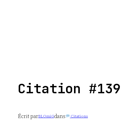
Aller
au
contenu
Citation #139
Écrit par
dans
BLOmiG
Citations