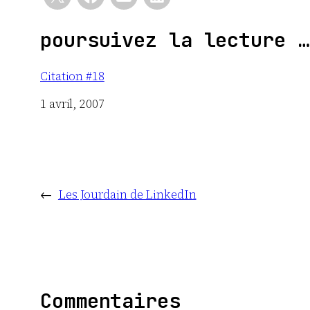
poursuivez la lecture …
Citation #18
Date
1 avril, 2007
←
Les Jourdain de LinkedIn
Commentaires