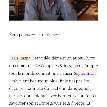
Écrit par
dans
BLOmiG
Livres
J
e
a
n
R
a
s
p
a
i
l
était décidément un auteur hors
du commun : Le Camp des Saints, bien sûr, que
tout le monde connaît, mais aussi
S
e
p
t
e
n
t
r
i
o
n
, m’avaient beaucoup plus. Et je n’ai pas été
déçu par L’anneau du pêcheur, dans lequel je
me suis donc plongé avec bonheur et où j’ai pu
savourer son écriture si vive et si directe. Et