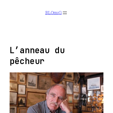
Aller
BLOmiG
au
contenu
L’anneau du
pêcheur