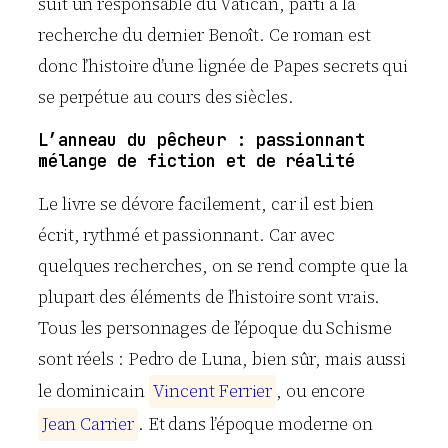
suit un responsable du Vatican, parti à la
recherche du dernier Benoît. Ce roman est
donc l’histoire d’une lignée de Papes secrets qui
se perpétue au cours des siècles.
L’anneau du pêcheur : passionnant
mélange de fiction et de réalité
Le livre se dévore facilement, car il est bien
écrit, rythmé et passionnant. Car avec
quelques recherches, on se rend compte que la
plupart des éléments de l’histoire sont vrais.
Tous les personnages de l’époque du Schisme
sont réels : Pedro de Luna, bien sûr, mais aussi
le dominicain
V
i
n
c
e
n
t
F
e
r
r
i
e
r
, ou encore
J
e
a
n
C
a
r
r
i
e
r
. Et dans l’époque moderne on