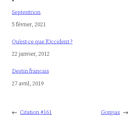
Septentrion
Date
5 février, 2021
Qu’est-ce que l’Occident ?
Date
22 janvier, 2012
Destin français
Date
27 avril, 2019
←
Citation #161
Gorgias
→