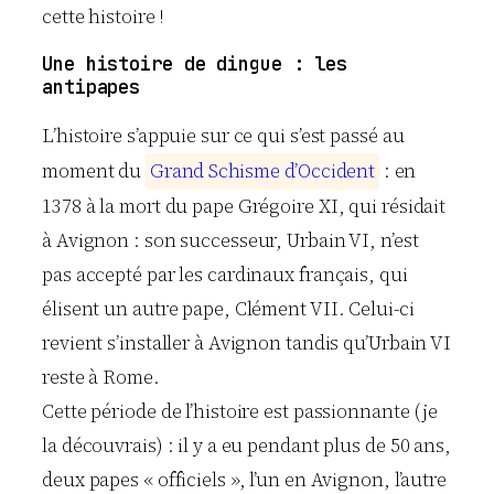
cette histoire !
Une histoire de dingue : les
antipapes
L’histoire s’appuie sur ce qui s’est passé au
moment du
G
r
a
n
d
S
c
h
i
s
m
e
d
’
O
c
c
i
d
e
n
t
: en
1378 à la mort du pape Grégoire XI, qui résidait
à Avignon : son successeur, Urbain VI, n’est
pas accepté par les cardinaux français, qui
élisent un autre pape, Clément VII. Celui-ci
revient s’installer à Avignon tandis qu’Urbain VI
reste à Rome.
Cette période de l’histoire est passionnante (je
la découvrais) : il y a eu pendant plus de 50 ans,
deux papes « officiels », l’un en Avignon, l’autre