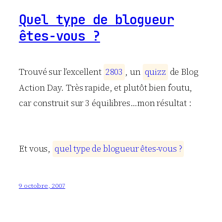
Quel type de blogueur
êtes-vous ?
Trouvé sur l’excellent
2
8
0
3
, un
q
u
i
z
z
de Blog
Action Day. Très rapide, et plutôt bien foutu,
car construit sur 3 équilibres…mon résultat :
Et vous,
q
u
e
l
t
y
p
e
d
e
b
l
o
g
u
e
u
r
ê
t
e
s
-
v
o
u
s
?
9 octobre, 2007