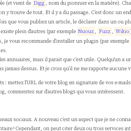
le (et vient de
D
i
g
g
, nom du pionnier en la matière). Cha
 on y trouve de tout. Et il y a du passage. C’est donc un en
is que vous publiez un article, le déclarer dans un ou plu
n existe plein d’autres (par exemple
N
u
o
u
z
,
F
u
z
z
,
W
i
k
i
o
kes, je vous recommande d’installer un plugin (par exemple
les.
es annuaires, mais il parait que c’est utile. Quelqu’un a u
s jamais dessus. Et je crois qu’il ne me rapporte aucune vi
ants : mettez l’URL de votre blog en signature de vos e-mail
log, commentez sur d’autres blogs qui vous intéressent.
réseaux sociaux. A nouveau c’est un aspect que je ne conna
aire ! Cependant, on peut citer deux ou trois services int