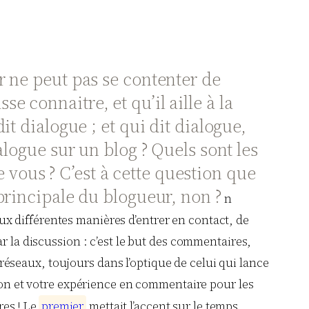
r ne peut pas se contenter de
sse connaitre, et qu’il aille à la
t dialogue ; et qui dit dialogue,
alogue sur un blog ? Quels sont les
vous ? C’est à cette question que
 principale du blogueur, non ?
n
aux différentes manières d’entrer en contact, de
r la discussion : c’est le but des commentaires,
s réseaux, toujours dans l’optique de celui qui lance
tion et votre expérience en commentaire pour les
res ! Le
p
r
e
m
i
e
r
mettait l’accent sur le temps