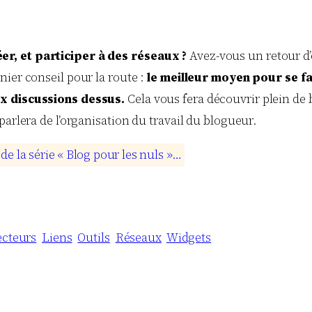
r, et participer à des réseaux ?
Avez-vous un retour d’e
nier conseil pour la route :
le meilleur moyen pour se fa
ux discussions dessus.
Cela vous fera découvrir plein de 
parlera de l’organisation du travail du blogueur.
d
e
l
a
s
é
r
i
e
«
B
l
o
g
p
o
u
r
l
e
s
n
u
l
s
»
…
ecteurs
Liens
Outils
Réseaux
Widgets