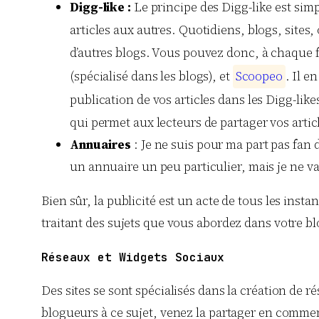
Digg-like :
Le principe des Digg-like est simp
articles aux autres. Quotidiens, blogs, sites,
d’autres blogs. Vous pouvez donc, à chaque fo
(spécialisé dans les blogs), et
S
c
o
o
p
e
o
. Il e
publication de vos articles dans les Digg-li
qui permet aux lecteurs de partager vos artic
Annuaires
: Je ne suis pour ma part pas fan d
un annuaire un peu particulier, mais je ne vai
Bien sûr, la publicité est un acte de tous les inst
traitant des sujets que vous abordez dans votre b
Réseaux et Widgets Sociaux
Des sites se sont spécialisés dans la création de 
blogueurs à ce sujet, venez la partager en comment