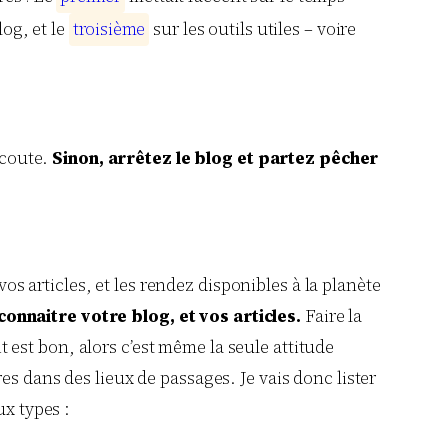
og, et le
t
r
o
i
s
i
è
m
e
sur les outils utiles – voire
écoute.
Sinon, arrêtez le blog et partez pêcher
vos articles, et les rendez disponibles à la planète
 connaitre votre blog, et vos articles.
Faire la
it est bon, alors c’est même la seule attitude
s dans des lieux de passages. Je vais donc lister
ux types :