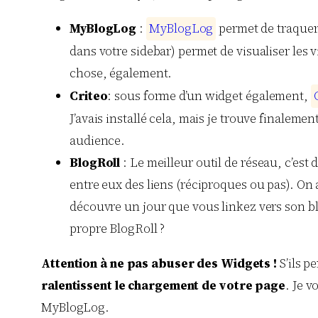
MyBlogLog
:
M
y
B
l
o
g
L
o
g
permet de traquer 
dans votre sidebar) permet de visualiser les v
chose, également.
Criteo
: sous forme d’un widget également,
J’avais installé cela, mais je trouve finaleme
audience.
BlogRoll
: Le meilleur outil de réseau, c’est
entre eux des liens (réciproques ou pas). On a
découvre un jour que vous linkez vers son blog,
propre BlogRoll ?
Attention à ne pas abuser des Widgets !
S’ils p
ralentissent le chargement de votre page
. Je v
MyBlogLog.