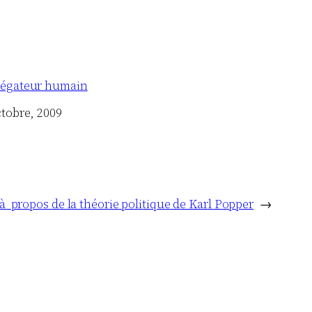
égateur humain
ctobre, 2009
 à propos de la théorie politique de Karl Popper
→