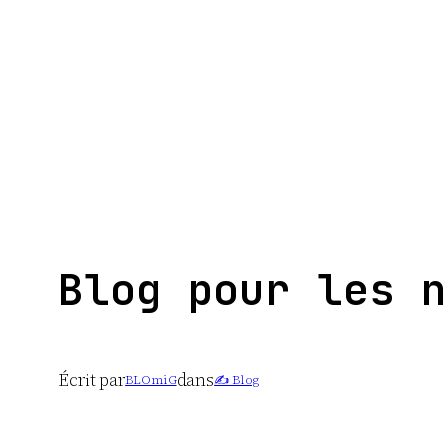
Aller
au
contenu
Blog pour les n
Écrit par
dans
BLOmiG
✍️ Blog