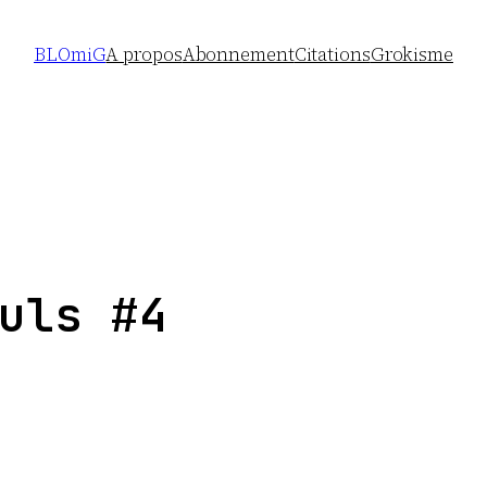
BLOmiG
A propos
Abonnement
Citations
Grokisme
uls #4