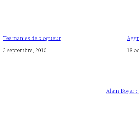
Tes manies de blogueur
Aggr
Date
3 septembre, 2010
Date
18 o
Alain Boyer :