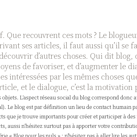
if. Que recouvrent ces mots ? Le blogueu
vant ses articles, il faut aussi qu’il se fa
écouvrir d’autres choses. Qui dit blog, di
moyens de favoriser, et d’augmenter le di
s intéressées par les mêmes choses que 
ticle, et le dialogue, c’est la motivation
es objets. L’aspect réseau social du blog correspond donc 
l). Le blog est par définition un lieu de contact humain pa
pects que je trouve importants pour créer et participer à de
cts, aussi n’hésitez surtout pas à apporter votre contribu
érie « Blog pour les nuls » : n’hésitez pas à aller lire les aut