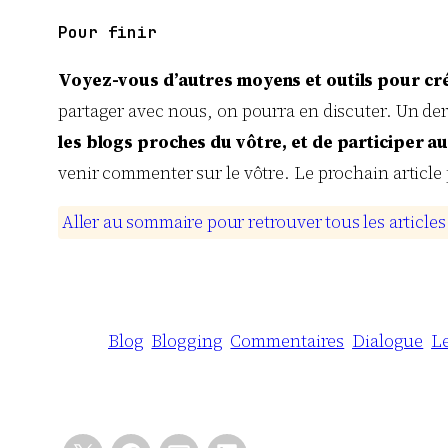
Pour finir
Voyez-vous d’autres moyens et outils pour crée
partager avec nous, on pourra en discuter. Un der
les blogs proches du vôtre, et de participer a
venir commenter sur le vôtre. Le prochain article 
A
l
l
e
r
a
u
s
o
m
m
a
i
r
e
p
o
u
r
r
e
t
r
o
u
v
e
r
t
o
u
s
l
e
s
a
r
t
i
c
l
e
s
Blog
Blogging
Commentaires
Dialogue
L