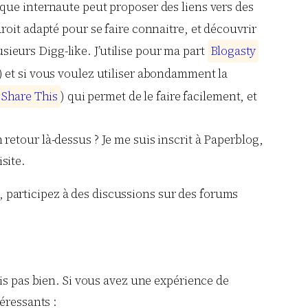
que internaute peut proposer des liens vers des
droit adapté pour se faire connaitre, et découvrir
sieurs Digg-like. J’utilise pour ma part
B
l
o
g
a
s
t
y
) et si vous voulez utiliser abondamment la
S
h
a
r
e
T
h
i
s
) qui permet de le faire facilement, et
n retour là-dessus ? Je me suis inscrit à Paperblog,
site.
s, participez à des discussions sur des forums
is pas bien. Si vous avez une expérience de
éressants :