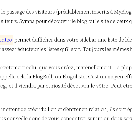
le passage des visiteurs (préalablement inscrits à MyBlog
isiteurs. Sympa pour découvrir le blog ou le site de ceux 
C
r
i
t
e
o
permet d’afficher dans votre sidebar une liste de bl
nt assez réducteur les listes qu’il sort. Toujours les mêmes
 directement celui que vous créez, matériellement. La plupa
ppelle cela la BlogRoll, ou Blogoliste. C’est un moyen effic
 et il viendra par curiosité découvrir le vôtre. Peut-être a
ermettent de créer du lien et d’entrer en relation, ils so
ous conseille donc de vous concentrer sur un ou deux servic