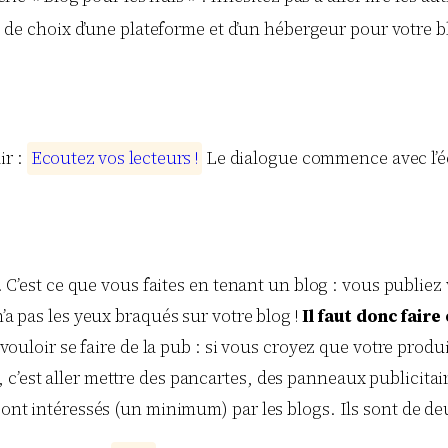
s de choix d’une plateforme et d’un hébergeur pour votre bl
ir :
E
c
o
u
t
e
z
v
o
s
l
e
c
t
e
u
r
s
!
Le dialogue commence avec l’
x. C’est ce que vous faites en tenant un blog : vous publiez 
n’a pas les yeux braqués sur votre blog !
Il faut donc faire
à vouloir se faire de la pub : si vous croyez que votre produ
c’est aller mettre des pancartes, des panneaux publicitaire
sont intéressés (un minimum) par les blogs. Ils sont de de