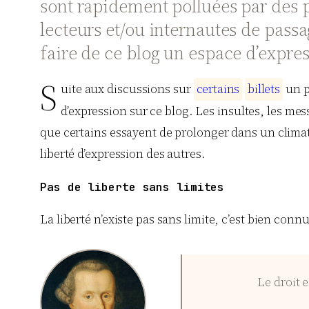
sont rapidement polluées par des pe
lecteurs et/ou internautes de pass
faire de ce blog un espace d’expres
S
uite aux discussions sur
c
e
r
t
a
i
n
s
b
i
l
l
e
t
s
un pe
d’expression sur ce blog. Les insultes, les m
que certains essayent de prolonger dans un climat d
liberté d’expression des autres.
Pas de liberte sans limites
La liberté n’existe pas sans limite, c’est bien connu.
Le droit 