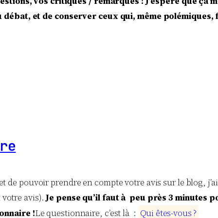
uestions, vos critiques / remarques ! J’espère que ça
 débat, et de conserver ceux qui, même polémiques, f
re
t de pouvoir prendre en compte votre avis sur le blog, j’ai
votre avis).
Je pense qu’il faut à peu près 3 minutes 
onnaire !
Le questionnaire, c’est là :
Q
u
i
ê
t
e
s
-
v
o
u
s
?