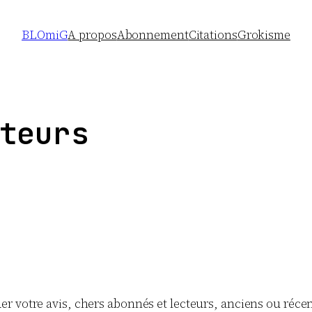
BLOmiG
A propos
Abonnement
Citations
Grokisme
teurs
er votre avis, chers abonnés et lecteurs, anciens ou récent