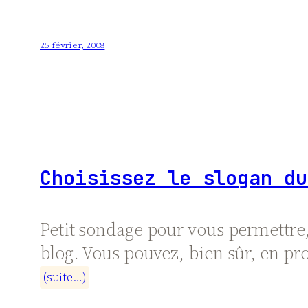
25 février, 2008
Choisissez le slogan du
Petit sondage pour vous permettre, 
blog. Vous pouvez, bien sûr, en pr
(
s
u
i
t
e
…
)