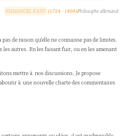
E
M
M
A
N
U
E
L
K
A
N
T
(1724 – 1804)
Philosophe allemand
 a pas de raison qu’elle ne connaisse pas de limites.
 les autres. En les faisant fuir, ou en les amenant
aitons mettre à nos discussions. Je propose
t aboutir à une nouvelle charte des commentaires
 certains arguments ou idées, il est inadmissible