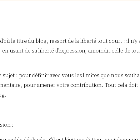
ù le titre du blog, ressort de la liberté tout court : il n’y
en usant de sa liberté d’expression, amoindri celle de tous
e sujet : pour définir avec vous les limites que nous souh
mentaire, pour amener votre contribution. Tout cela doi
og.
sion :
e semble déplacée. S’il est légitime d’attaquer violemment