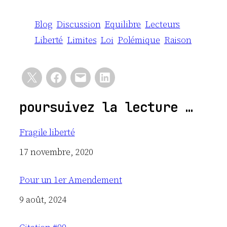
Blog
Discussion
Equilibre
Lecteurs
Liberté
Limites
Loi
Polémique
Raison
poursuivez la lecture …
Fragile liberté
Date
17 novembre, 2020
Pour un 1er Amendement
Date
9 août, 2024