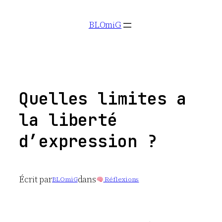
Aller
BLOmiG
au
contenu
Quelles limites a
la liberté
d’expression ?
Écrit par
dans
BLOmiG
Réflexions