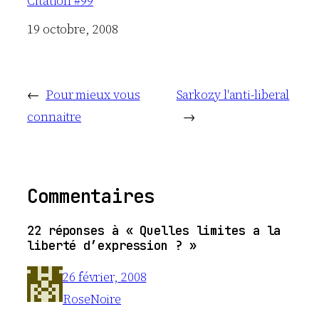
Citation #99
Date
19 octobre, 2008
←
Pour mieux vous
Sarkozy l'anti-liberal
connaitre
→
Commentaires
22 réponses à « Quelles limites a la
liberté d’expression ? »
26 février, 2008
RoseNoire