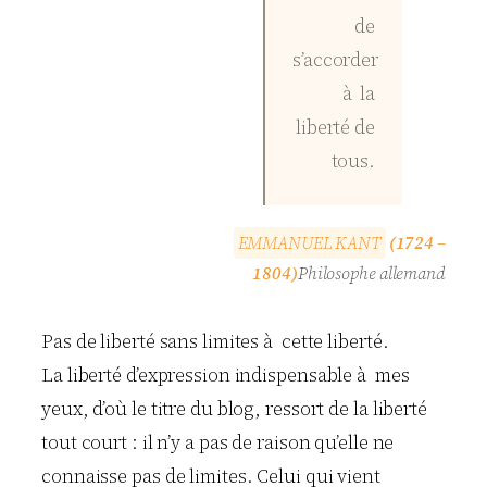
de
s’accorder
à la
liberté de
tous.
E
M
M
A
N
U
E
L
K
A
N
T
(1724 –
1804)
Philosophe allemand
Pas de liberté sans limites à cette liberté.
La liberté d’expression indispensable à mes
yeux, d’où le titre du blog, ressort de la liberté
tout court : il n’y a pas de raison qu’elle ne
connaisse pas de limites. Celui qui vient