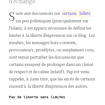
d’échange.
S
uite aux discussions sur
c
e
r
t
a
i
n
s
b
i
l
l
e
t
s
un peu polémiques (principalement sur
l’Islam), il est apparu nécessaire de définir les
limites à la liberté d’expression sur ce blog. Les
insultes, les messages hors-contexte,
provocateurs, prosélytes, ou simplement cons,
sont venus perturber les discussions que
certains essayent de prolonger dans un climat
de respect et de calme (relatif). Pap est venu
rappeler, à juste titre, que les excès de certains
nuisent à la liberté d’expression des autres.
Pas de liberte sans limites