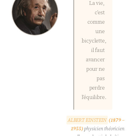
La vie,
c’est
comme
une
bicyclette,
il faut
avancer
pour ne
pas
perdre
l’équilibre.
A
L
B
E
R
T
E
I
N
S
T
E
I
N
(1879 –
1955)
physicien théoricien