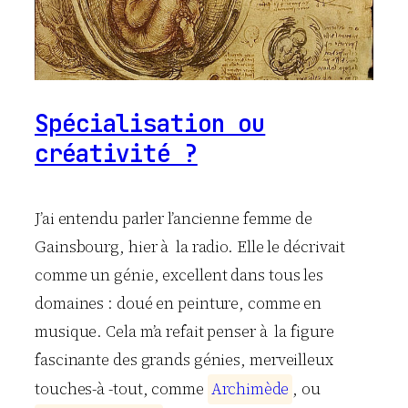
Spécialisation ou
créativité ?
J’ai entendu parler l’ancienne femme de
Gainsbourg, hier à la radio. Elle le décrivait
comme un génie, excellent dans tous les
domaines : doué en peinture, comme en
musique. Cela m’a refait penser à la figure
fascinante des grands génies, merveilleux
touches-à -tout, comme
A
r
c
h
i
m
è
d
e
, ou