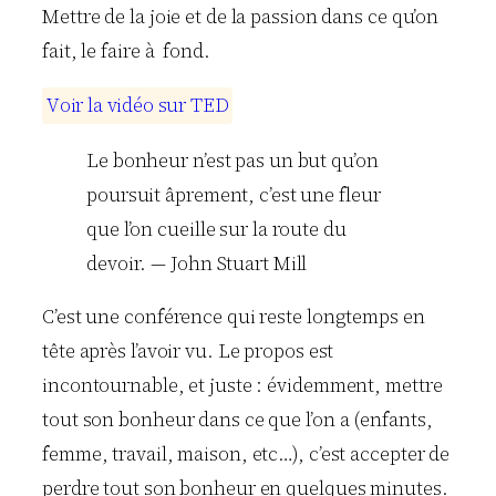
Mettre de la joie et de la passion dans ce qu’on
fait, le faire à fond.
V
o
i
r
l
a
v
i
d
é
o
s
u
r
T
E
D
Le bonheur n’est pas un but qu’on
poursuit âprement, c’est une fleur
que l’on cueille sur la route du
devoir. — John Stuart Mill
C’est une conférence qui reste longtemps en
tête après l’avoir vu. Le propos est
incontournable, et juste : évidemment, mettre
tout son bonheur dans ce que l’on a (enfants,
femme, travail, maison, etc…), c’est accepter de
perdre tout son bonheur en quelques minutes.