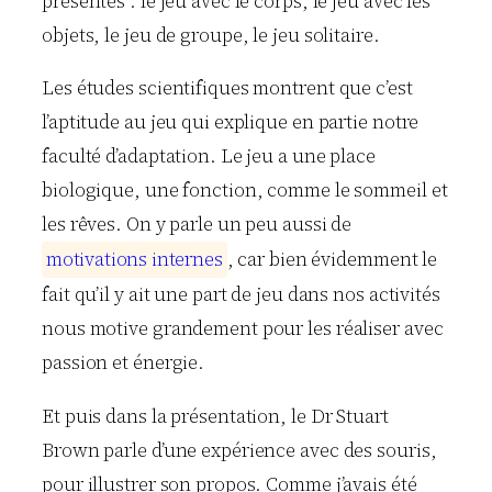
présentés : le jeu avec le corps, le jeu avec les
objets, le jeu de groupe, le jeu solitaire.
Les études scientifiques montrent que c’est
l’aptitude au jeu qui explique en partie notre
faculté d’adaptation. Le jeu a une place
biologique, une fonction, comme le sommeil et
les rêves. On y parle un peu aussi de
m
o
t
i
v
a
t
i
o
n
s
i
n
t
e
r
n
e
s
, car bien évidemment le
fait qu’il y ait une part de jeu dans nos activités
nous motive grandement pour les réaliser avec
passion et énergie.
Et puis dans la présentation, le Dr Stuart
Brown parle d’une expérience avec des souris,
pour illustrer son propos. Comme j’avais été