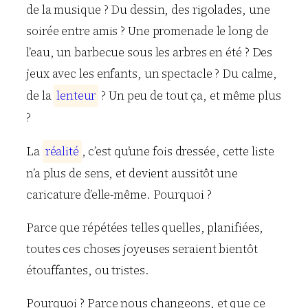
de la musique ? Du dessin, des rigolades, une
soirée entre amis ? Une promenade le long de
l’eau, un barbecue sous les arbres en été ? Des
jeux avec les enfants, un spectacle ? Du calme,
de la
l
e
n
t
e
u
r
? Un peu de tout ça, et même plus
?
La
r
é
a
l
i
t
é
, c’est qu’une fois dressée, cette liste
n’a plus de sens, et devient aussitôt une
caricature d’elle-même. Pourquoi ?
Parce que répétées telles quelles, planifiées,
toutes ces choses joyeuses seraient bientôt
étouffantes, ou tristes.
Pourquoi ? Parce nous changeons, et que ce