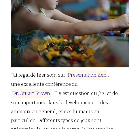
J’ai regardé hier soir, sur
P
r
e
s
e
n
t
a
t
i
o
n
Z
e
n
,
une excellente conférence du
D
r
.
S
t
u
a
r
t
B
r
o
w
n
. Il y est question du
jeu
, et de
son importance dans le développement des
animaux en général, et des humains en
particulier. Différents types de jeux sont