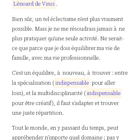
L
é
n
o
a
r
d
d
e
V
i
n
c
i
.
Bien sûr, un tel éclectisme n’est plus vraiment
possible. Mais je ne me résoudrais jamais à ne
plus pratiquer qu’une seule activité. Ne serait-
ce que parce que je dois équilibrer ma vie de
famille, avec ma vie professionnelle.
C’est un équilibre, à nouveau, à trouver : entre
la spécialisation (
i
n
d
i
s
p
e
n
s
a
b
l
e
pour aller
loin), et la multidisciplinarité (
i
n
d
i
s
p
e
n
s
a
b
l
e
pour être créatif), il faut s’adapter et trouver
une juste répartition.
Tout le monde, en y passant du temps, peut
appréhender n’importe quel domaine ; pas y