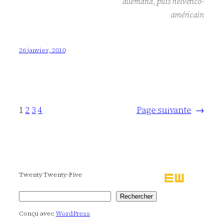
allemand, puis helvético-
américain
26 janvier, 2010
1
2
3
4
Page suivante
→
Twenty Twenty-Five
Rechercher
Rechercher
Conçu avec
WordPress