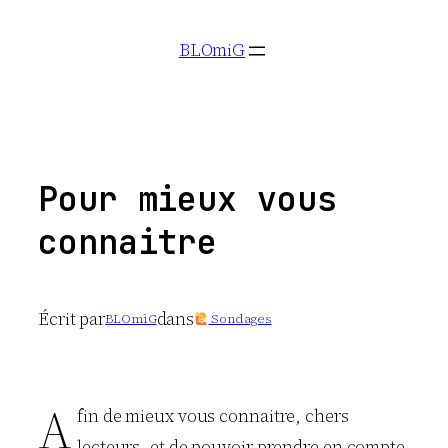
Aller
BLOmiG
au
contenu
Pour mieux vous
connaitre
Écrit par
dans
BLOmiG
Sondages
A
fin de mieux vous connaitre, chers
lecteurs, et de pouvoir prendre en compte