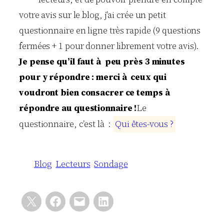
votre avis sur le blog, j’ai crée un petit
questionnaire en ligne très rapide (9 questions
fermées + 1 pour donner librement votre avis).
Je pense qu’il faut à peu près 3 minutes
pour y répondre : merci à ceux qui
voudront bien consacrer ce temps à
répondre au questionnaire !
Le
questionnaire, c’est là :
Q
u
i
ê
t
e
s
-
v
o
u
s
?
Blog
Lecteurs
Sondage