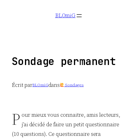
Aller
BLOmiG
au
contenu
Sondage permanent
Écrit par
dans
BLOmiG
Sondages
P
our mieux vous connaitre, amis lecteurs,
j’ai décidé de faire un petit questionnaire
(10 questions). Ce questionnaire sera