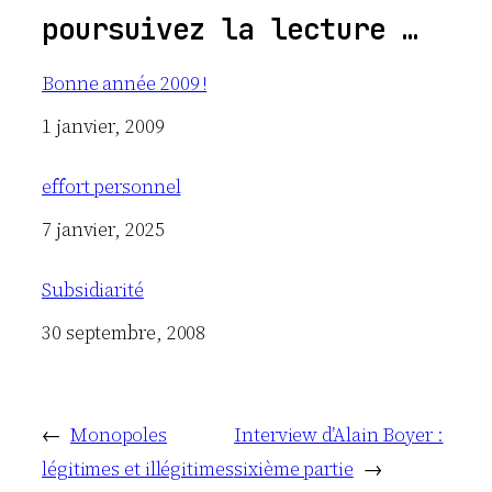
poursuivez la lecture …
Bonne année 2009 !
Date
1 janvier, 2009
effort personnel
Date
7 janvier, 2025
Subsidiarité
Date
30 septembre, 2008
←
Monopoles
Interview d’Alain Boyer :
légitimes et illégitimes
sixième partie
→