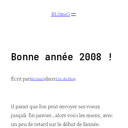
Aller
BLOmiG
au
contenu
Bonne année 2008 !
Écrit par
dans
BLOmiG
Vie du Blog
Il parait que l’on peut envoyer ses voeux
jusqu’à fin janvier…alors voici les miens, avec
un peu de retard sur le début de l’année.