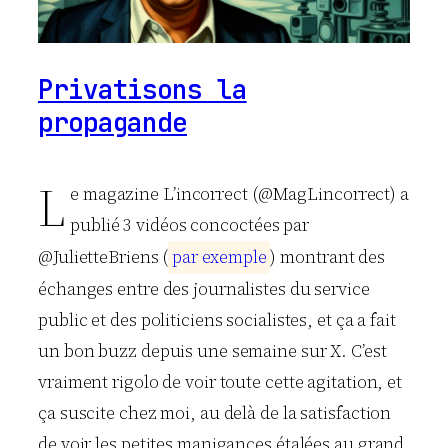
Privatisons la
propagande
L
e magazine L’incorrect (@MagLincorrect) a
publié 3 vidéos concoctées par
@JulietteBriens (
p
a
r
e
x
e
m
p
l
e
) montrant des
échanges entre des journalistes du service
public et des politiciens socialistes, et ça a fait
un bon buzz depuis une semaine sur X. C’est
vraiment rigolo de voir toute cette agitation, et
ça suscite chez moi, au delà de la satisfaction
de voir les petites manigances étalées au grand