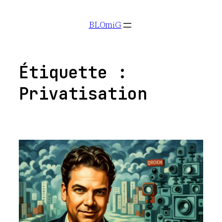
Aller
BLOmiG
au
contenu
Étiquette :
Privatisation