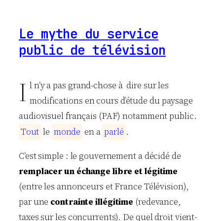
Le mythe du service
public de télévision
I
l n’y a pas grand-chose à dire sur les
modifications en cours d’étude du paysage
audiovisuel français (PAF) notamment public.
T
o
u
t
le
m
o
n
d
e
en a
p
a
r
l
é
.
C’est simple : le gouvernement a décidé de
remplacer un échange libre et légitime
(entre les annonceurs et France Télévision),
par une
contrainte illégitime
(redevance,
taxes sur les concurrents). De quel droit vient-