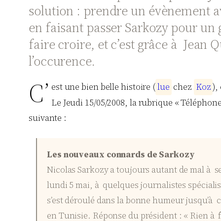
solution : prendre un évènement ave
en faisant passer Sarkozy pour un g
faire croire, et c’est grâce à Jean 
l’occurence.
C’
est une bien belle histoire (
l
u
e
chez
K
o
z
),
Le Jeudi 15/05/2008, la rubrique « Téléphone
suivante :
Les nouveaux connards de Sarkozy
Nicolas Sarkozy a toujours autant de mal à se fa
lundi 5 mai, à quelques journalistes spécialis
s’est déroulé dans la bonne humeur jusqu’à ce
en Tunisie. Réponse du président : « Rien à 