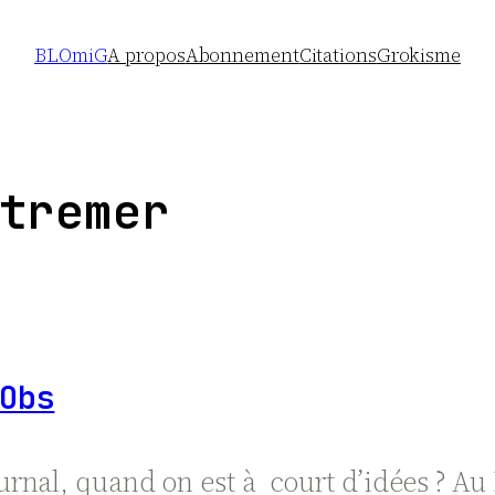
BLOmiG
A propos
Abonnement
Citations
Grokisme
tremer
Obs
nal, quand on est à court d’idées ? Au N