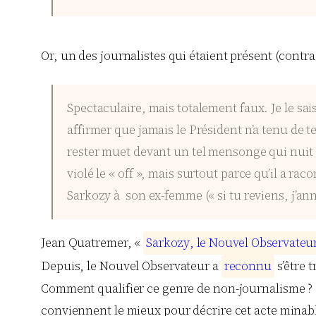
Or, un des journalistes qui étaient présent (cont
Spectaculaire, mais totalement faux. Je le sa
affirmer que jamais le Président n’a tenu de t
rester muet devant un tel mensonge qui nuit à 
violé le « off », mais surtout parce qu’il a r
Sarkozy à son ex-femme (« si tu reviens, j’ann
Jean Quatremer, «
S
a
r
k
o
z
y
,
l
e
N
o
u
v
e
l
O
b
s
e
r
v
a
t
e
u
Depuis, le Nouvel Observateur a
r
e
c
o
n
n
u
s’être 
Comment qualifier ce genre de non-journalisme ? 
conviennent le mieux pour décrire cet acte minab