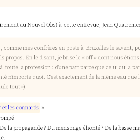
rairement au Nouvel Obs) à cette entrevue, Jean Quatremer,
is, comme mes confrères en poste à Bruxelles le savent, pui
els propos. En le disant, je brise le « off » dont nous éti
toute la profession : d’une part parce que celui qui a parl
aconté n’importe quoi. C’est exactement de la même eau que
ule tout »).
r
e
t
l
e
s
c
o
n
n
a
r
d
s
»
trompé.
De la propagande ? Du mensonge éhonté ? De la basse manip
le.