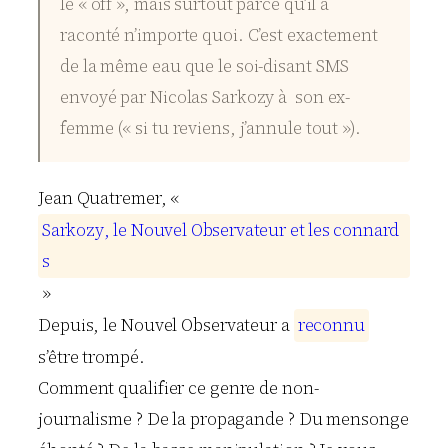
le « off », mais surtout parce qu’il a
raconté n’importe quoi. C’est exactement
de la même eau que le soi-disant SMS
envoyé par Nicolas Sarkozy à son ex-
femme (« si tu reviens, j’annule tout »).
Jean Quatremer, «
S
a
r
k
o
z
y
,
l
e
N
o
u
v
e
l
O
b
s
e
r
v
a
t
e
u
r
e
t
l
e
s
c
o
n
n
a
r
d
s
»
Depuis, le Nouvel Observateur a
r
e
c
o
n
n
u
s’être trompé.
Comment qualifier ce genre de non-
journalisme ? De la propagande ? Du mensonge