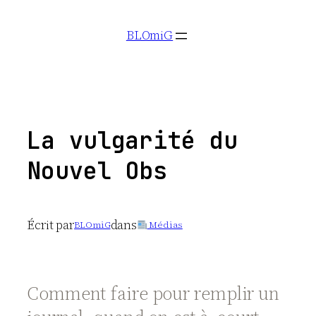
Aller
BLOmiG
au
contenu
La vulgarité du
Nouvel Obs
Écrit par
dans
BLOmiG
Médias
Comment faire pour remplir un