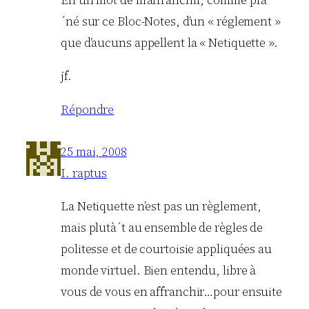
En un mot de m’affranchir, comme prà
´né sur ce Bloc-Notes, d’un « réglement »
que d’aucuns appellent la « Netiquette ».
jf.
Répondre
25 mai, 2008
I. raptus
La Netiquette n’est pas un règlement,
mais plutà´t au ensemble de règles de
politesse et de courtoisie appliquées au
monde virtuel. Bien entendu, libre à
vous de vous en affranchir…pour ensuite