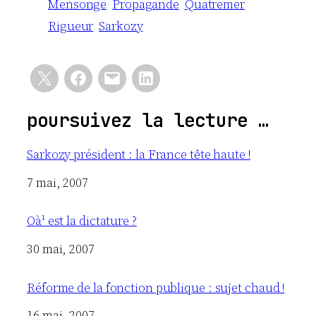
Mensonge
Propagande
Quatremer
Rigueur
Sarkozy
poursuivez la lecture …
Sarkozy président : la France tête haute !
Date
7 mai, 2007
Oà¹ est la dictature ?
Date
30 mai, 2007
Réforme de la fonction publique : sujet chaud !
Date
16 mai, 2007