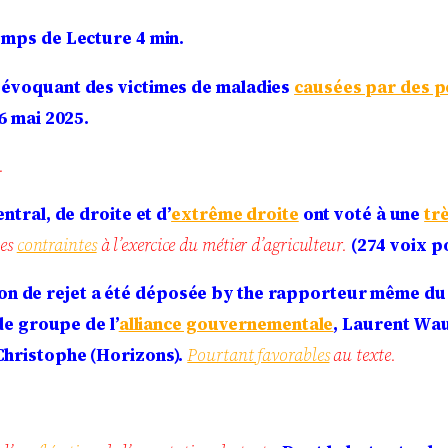
mps de Lecture 4 min.
 évoquant des victimes de maladies
causées par des p
6 mai 2025.
.
ntral, de droite et d’
extrême droite
ont voté à une
tr
les
contraintes
à l’exercice du métier d’agriculteur.
(274 voix p
on de rejet a été déposée by the rapporteur même du t
de groupe de l’
alliance gouvernementale
, Laurent Wau
Christophe (Horizons).
Pourtant favorables
au texte.