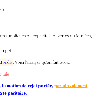
xte :
ions implicites ou explicites, ouvertes ou fermées,
orange)
M
o
n
d
e
. Voici l’analyse qu’en fait Grok.
onale.
, la motion de rejet portée,
paradoxalement
,
xte paritaire.