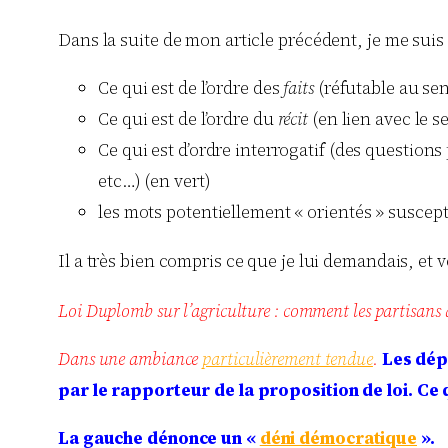
Dans la suite de mon article précédent, je me sui
Ce qui est de l’ordre des
faits
(réfutable au sen
Ce qui est de l’ordre du
récit
(en lien avec le se
Ce qui est d’ordre interrogatif (des question
etc…) (en vert)
les mots potentiellement « orientés » suscept
Il a très bien compris ce que je lui demandais, et
Loi Duplomb sur l’agriculture : comment les partisans 
Dans une ambiance
particulièrement tendue
.
Les dépu
par le rapporteur de la proposition de loi.
Ce 
La gauche dénonce un «
déni démocratique
».