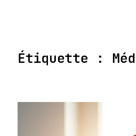
Aller
au
contenu
Étiquette :
Méd