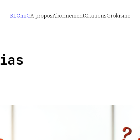
BLOmiG
A propos
Abonnement
Citations
Grokisme
ias