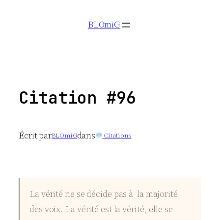
Aller
BLOmiG
au
contenu
Citation #96
Écrit par
dans
BLOmiG
Citations
La vérité ne se décide pas à la majorité
des voix. La vérité est la vérité, elle se