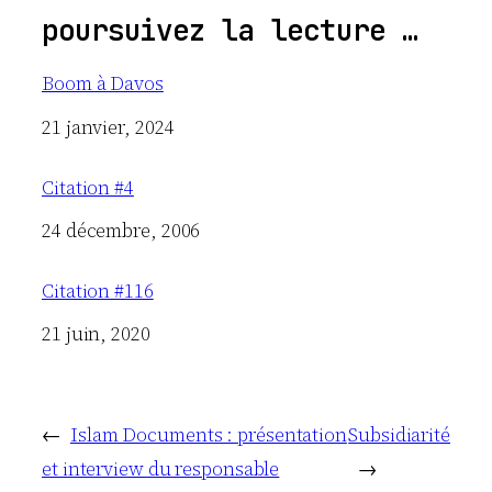
poursuivez la lecture …
Boom à Davos
Date
21 janvier, 2024
Citation #4
Date
24 décembre, 2006
Citation #116
Date
21 juin, 2020
←
Islam Documents : présentation
Subsidiarité
et interview du responsable
→