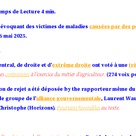
mps de Lecture 4 min.
 évoquant des victimes de maladies
causées par des p
6 mai 2025.
.
ntral, de droite et d’
extrême droite
ont voté à une
tr
les
contraintes
à l’exercice du métier d’agriculteur.
(274 voix p
on de rejet a été déposée by the rapporteur même du t
de groupe de l’
alliance gouvernementale
, Laurent Wau
Christophe (Horizons).
Pourtant favorables
au texte.