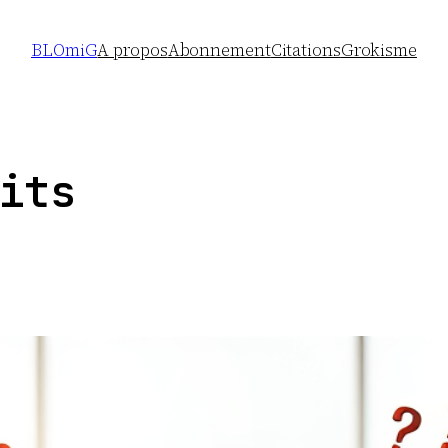
BLOmiG
A propos
Abonnement
Citations
Grokisme
its