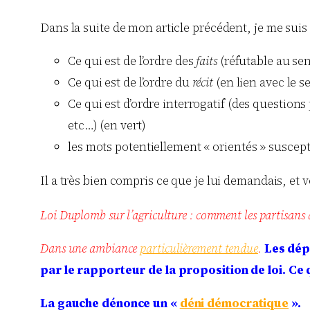
Dans la suite de mon article précédent, je me sui
Ce qui est de l’ordre des
faits
(réfutable au sen
Ce qui est de l’ordre du
récit
(en lien avec le se
Ce qui est d’ordre interrogatif (des question
etc…) (en vert)
les mots potentiellement « orientés » suscept
Il a très bien compris ce que je lui demandais, et
Loi Duplomb sur l’agriculture : comment les partisans 
Dans une ambiance
particulièrement tendue
.
Les dépu
par le rapporteur de la proposition de loi.
Ce 
La gauche dénonce un «
déni démocratique
».