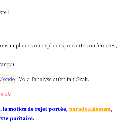
xte :
ions implicites ou explicites, ouvertes ou fermées,
orange)
M
o
n
d
e
. Voici l’analyse qu’en fait Grok.
onale.
, la motion de rejet portée,
paradoxalement
,
xte paritaire.