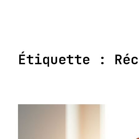
Aller
au
contenu
Étiquette :
Réc